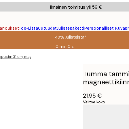
Ilmainen toimitus yli 59 €
Tarjoukset
Top-Lista
Uutuudet
Julistepaketti
Persoonalliset Kuvapr
40% Julisteista*
0 min
0 s
Voimassa
asti:
pustin 31 cm, magneettikiinnitys
2026-
08-
09
Tumma tammi J
magneettikiin
21,95 €
Valitse koko