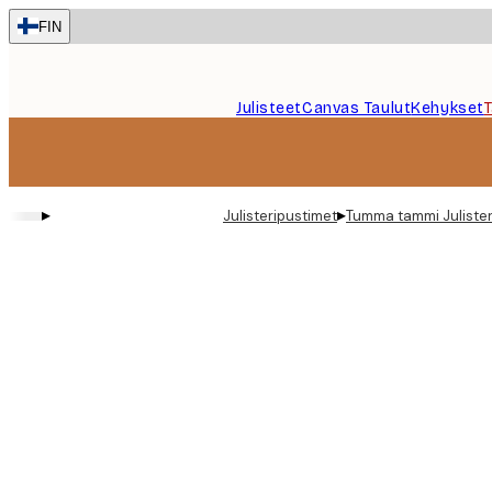
Skip
FIN
to
main
content.
Julisteet
Canvas Taulut
Kehykset
▸
▸
Julisteripustimet
Tumma tammi Julisteri