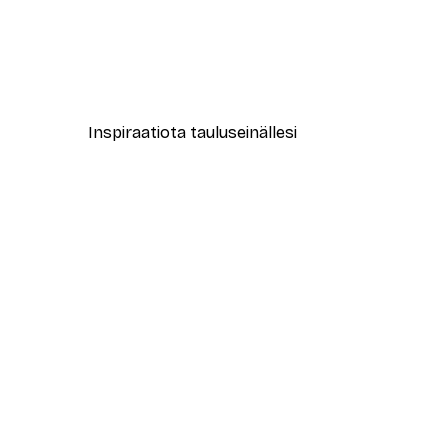
-40%*
New York City Juliste
Alkaen 7,77 €
12,95 €
Inspiraatiota tauluseinällesi