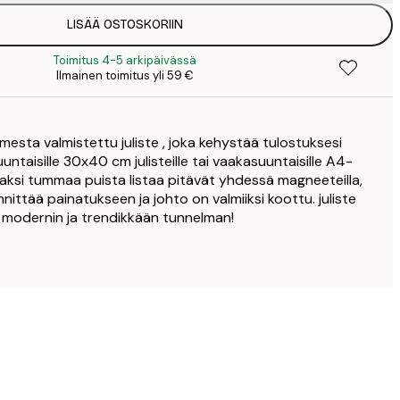
LISÄÄ OSTOSKORIIN
16,
Toimitus 4-5 arkipäivässä
Ilmainen toimitus yli 59 €
21,
21,
sta valmistettu juliste , joka kehystää tulostuksesi
27,
uuntaisille 30x40 cm julisteille tai vaakasuuntaisille A4-
n kaksi tummaa puista listaa pitävät yhdessä magneeteilla,
32,
nnittää painatukseen ja johto on valmiiksi koottu. juliste
i modernin ja trendikkään tunnelman!