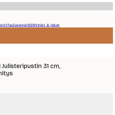
intit
Tauluseinät
B2B
Vinkit & Ideat
ulisteripustin 31 cm,
nitys