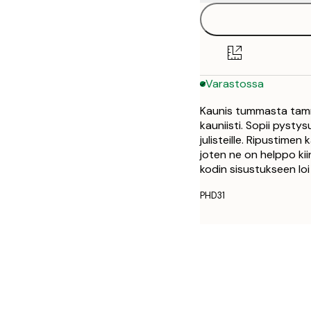
Varastossa
Kaunis tummasta tamme
kauniisti. Sopii pystys
julisteille. Ripustime
joten ne on helppo kii
kodin sisustukseen lo
PHD31