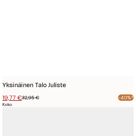
Product
images
Yksinäinen Talo Juliste
19,77 €
32,95 €
-40%*
Koko