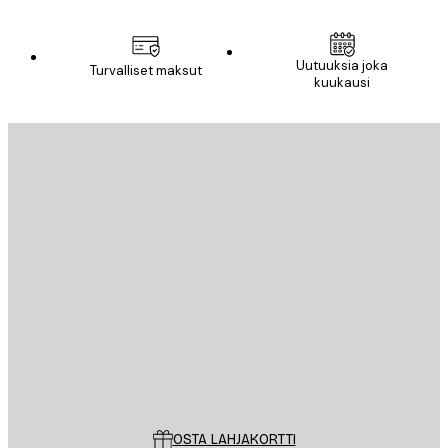
Uutuuksia joka
Turvalliset maksut
kuukausi
Sähköposti
LÄHETÄ
Store
Poster Store
Asiakaspalvelu
OSTA LAHJAKORTTI