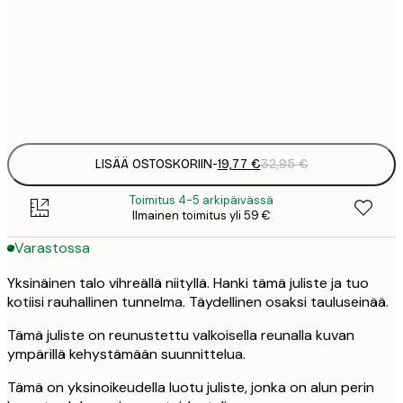
19
50x70 cm
3
Frame
options
LISÄÄ OSTOSKORIIN
-
19,77 €
32,95 €
Toimitus 4-5 arkipäivässä
Ilmainen toimitus yli 59 €
Varastossa
Yksinäinen talo vihreällä niityllä. Hanki tämä juliste ja tuo
kotiisi rauhallinen tunnelma. Täydellinen osaksi tauluseinää.
Tämä juliste on reunustettu valkoisella reunalla kuvan
ympärillä kehystämään suunnittelua.
Tämä on yksinoikeudella luotu juliste, jonka on alun perin