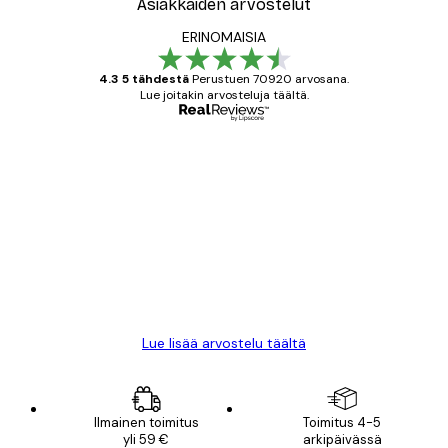
Asiakkaiden arvostelut
ERINOMAISIA
4.3 5 tähdestä
Perustuen 70920 arvosana.
Lue joitakin arvosteluja täältä.
Varmennettu ostaja
asiakkaiden
arvostelut
All good alweys
18 touko
Mika S
Lue lisää arvostelu täältä
Ilmainen toimitus
Toimitus 4-5
yli 59 €
arkipäivässä