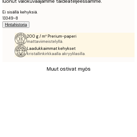
luonut valokuvaajamme taideateljeessamme.
Ei sisällä kehyksiä.
13349-8
Hintahistoria
200 g / m² Prerium-paperi
mattaviimeistelyllä.
Laadukkaimmat kehykset
kristallinkirkkaalla akryylilasilla.
Muut ostivat myös