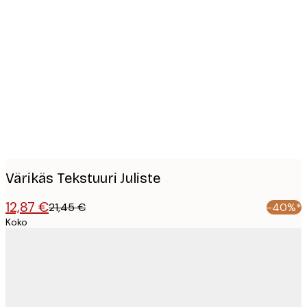
Product
images
Värikäs Tekstuuri Juliste
12,87 €
21,45 €
-40%*
Koko