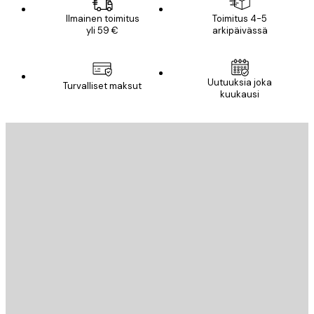
Ilmainen toimitus
Toimitus 4-5
yli 59 €
arkipäivässä
Uutuuksia joka
Turvalliset maksut
kuukausi
Sähköposti
LÄHETÄ
Store
Poster Store