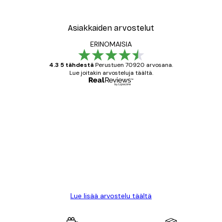
Asiakkaiden arvostelut
ERINOMAISIA
4.3 5 tähdestä
Perustuen 70920 arvosana.
Lue joitakin arvosteluja täältä.
Varmennettu ostaja
asiakkaiden
arvostelut
All good alweys
18 touko
Mika S
Lue lisää arvostelu täältä