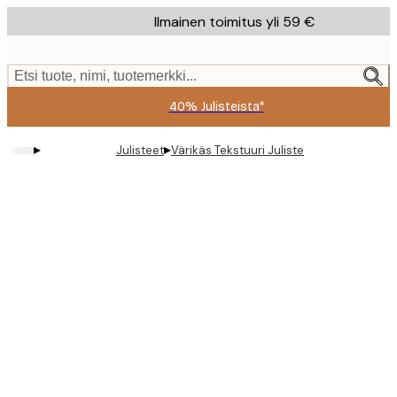
Skip
Ilmainen toimitus yli 59 €
to
main
content.
Etsi tuote, nimi, tuotemerkki...
40% Julisteista*
▸
▸
Julisteet
Värikäs Tekstuuri Juliste