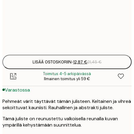
12
30x40 cm
2
19
50x70 cm
3
Frame
options
LISÄÄ OSTOSKORIIN
-
12,87 €
21,45 €
Toimitus 4-5 arkipäivässä
Ilmainen toimitus yli 59 €
Varastossa
Pehmeät värit täyttävät tämän julisteen. Keltainen ja vihreä
sekoittuvat kauniisti. Rauhallinen ja abstrakti juliste.
Tämä juliste on reunustettu valkoisella reunalla kuvan
ympärillä kehystämään suunnittelua.