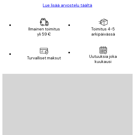
Lue lisää arvostelu täältä
Ilmainen toimitus
Toimitus 4-5
yli 59 €
arkipäivässä
Uutuuksia joka
Turvalliset maksut
kuukausi
Sähköposti
LÄHETÄ