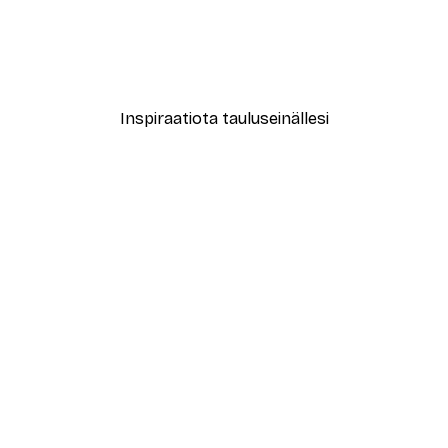
le No2 Juliste
Muotikatu Juliste
Alkaen 7,77 €
12,95 €
Inspiraatiota tauluseinällesi