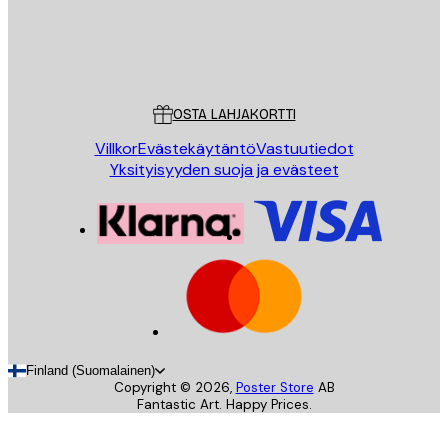
Store
Poster Store
Asiakaspalvelu
OSTA LAHJAKORTTI
Villkor
Evästekäytäntö
Vastuutiedot
Yksityisyyden suoja ja evästeet
Finland (Suomalainen)
Copyright ©
2026
,
Poster Store
AB
Fantastic Art. Happy Prices.