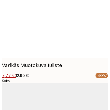
Product
images
Värikäs Muotokuva Juliste
7,77 €
12,95 €
-40%*
Koko