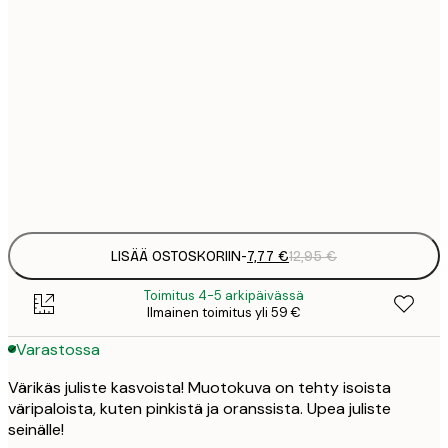
7
21x30 cm
1
12
30x40 cm
2
19
50x70 cm
3
Frame
options
LISÄÄ OSTOSKORIIN
-
7,77 €
12,95 €
Toimitus 4-5 arkipäivässä
Ilmainen toimitus yli 59 €
Varastossa
Värikäs juliste kasvoista! Muotokuva on tehty isoista
väripaloista, kuten pinkistä ja oranssista. Upea juliste
seinälle!