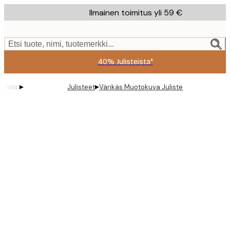
Skip
Ilmainen toimitus yli 59 €
to
main
content.
Etsi tuote, nimi, tuotemerkki...
40% Julisteista*
▸
▸
Julisteet
Värikäs Muotokuva Juliste