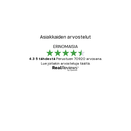
Asiakkaiden arvostelut
ERINOMAISIA
4.3 5 tähdestä
Perustuen 70920 arvosana.
Lue joitakin arvosteluja täältä.
Varmennettu ostaja
asiakkaiden
arvostelut
All good alweys
18 touko
Mika S