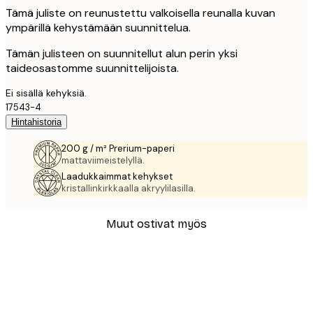
Tämä juliste on reunustettu valkoisella reunalla kuvan
ympärillä kehystämään suunnittelua.
Tämän julisteen on suunnitellut alun perin yksi
taideosastomme suunnittelijoista.
Ei sisällä kehyksiä.
17543-4
Hintahistoria
200 g / m² Prerium-paperi
mattaviimeistelyllä.
Laadukkaimmat kehykset
kristallinkirkkaalla akryylilasilla.
Muut ostivat myös