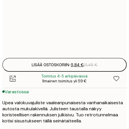
5
30x40 cm
2
8
50x70 cm
3
Frame
options
LISÄÄ OSTOSKORIIN
-
5,84 €
21,45 €
Toimitus 4-5 arkipäivässä
Ilmainen toimitus yli 59 €
Varastossa
Upea valokuvajuliste vaaleanpunaisesta vanhanaikaisesta
autosta mukulakivellä. Julisteen taustalla näkyy
koristeellisen rakennuksen julkisivu. Tuo retrotunnelmaa
kotisi sisustukseen tällä seinätaiteella.