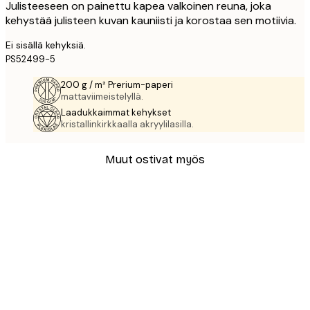
Julisteeseen on painettu kapea valkoinen reuna, joka
kehystää julisteen kuvan kauniisti ja korostaa sen motiivia.
Ei sisällä kehyksiä.
PS52499-5
200 g / m² Prerium-paperi
mattaviimeistelyllä.
Laadukkaimmat kehykset
kristallinkirkkaalla akryylilasilla.
Muut ostivat myös