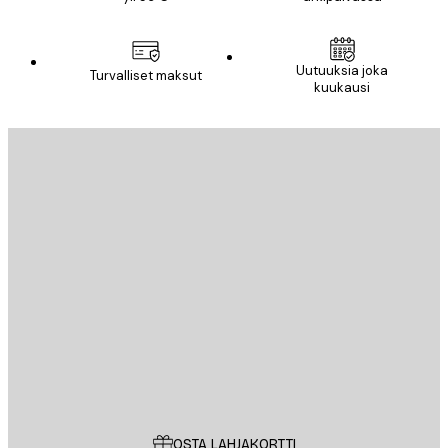
Uutuuksia joka
Turvalliset maksut
kuukausi
Sähköposti
LÄHETÄ
Store
Poster Store
Asiakaspalvelu
OSTA LAHJAKORTTI