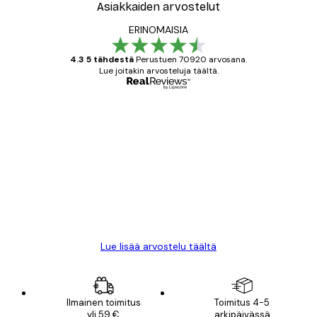
Asiakkaiden arvostelut
ERINOMAISIA
4.3 5 tähdestä
Perustuen 70920 arvosana.
Lue joitakin arvosteluja täältä.
Varmennettu ostaja
asiakkaiden
arvostelut
All good alweys
18 touko
Mika S
Lue lisää arvostelu täältä
Ilmainen toimitus
Toimitus 4-5
yli 59 €
arkipäivässä