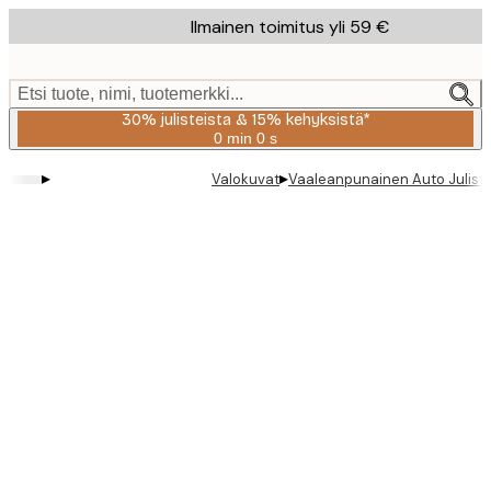
Skip
Ilmainen toimitus yli 59 €
to
main
content.
Etsi tuote, nimi, tuotemerkki...
30% julisteista & 15% kehyksistä*
0 min
0 s
Voimassa
asti:
▸
▸
Valokuvat
Vaaleanpunainen Auto Julist
2026-
08-
06