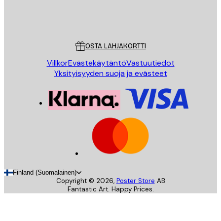
Store
Poster Store
Asiakaspalvelu
OSTA LAHJAKORTTI
Villkor
Evästekäytäntö
Vastuutiedot
Yksityisyyden suoja ja evästeet
Finland (Suomalainen)
Copyright ©
2026
,
Poster Store
AB
Fantastic Art. Happy Prices.