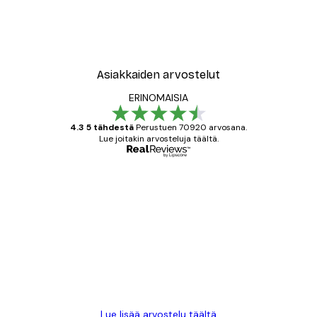
Asiakkaiden arvostelut
ERINOMAISIA
4.3 5 tähdestä
Perustuen 70920 arvosana.
Lue joitakin arvosteluja täältä.
Varmennettu ostaja
asiakkaiden
arvostelut
All good alweys
18 touko
Mika S
Lue lisää arvostelu täältä