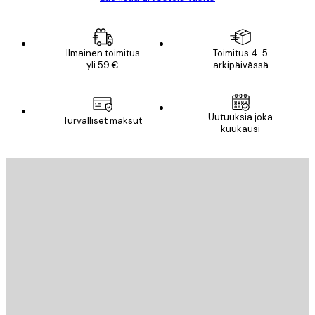
Ilmainen toimitus
Toimitus 4-5
yli 59 €
arkipäivässä
Uutuuksia joka
Turvalliset maksut
kuukausi
Sähköposti
LÄHETÄ