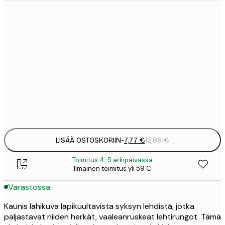
7
21x30 cm
1
12
30x40 cm
2
19
50x70 cm
3
Frame
options
LISÄÄ OSTOSKORIIN
-
7,77 €
12,95 €
Toimitus 4-5 arkipäivässä
Ilmainen toimitus yli 59 €
Varastossa
Kaunis lähikuva läpikuultavista syksyn lehdistä, jotka
paljastavat niiden herkät, vaaleanruskeat lehtirungot. Tämä