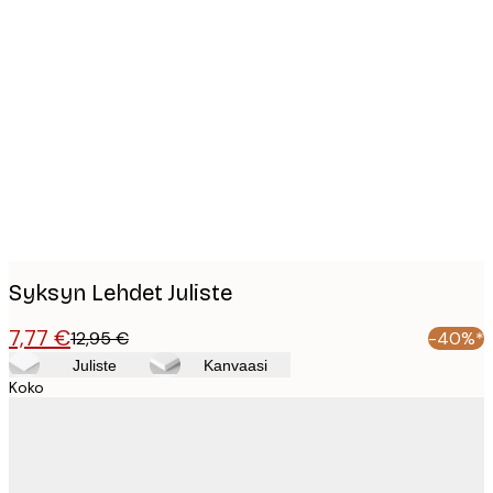
Product
images
Syksyn Lehdet Juliste
7,77 €
12,95 €
-40%*
Juliste
Kanvaasi
Koko