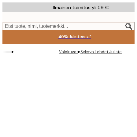
Skip
Ilmainen toimitus yli 59 €
to
main
content.
Etsi tuote, nimi, tuotemerkki...
40% Julisteista*
▸
▸
Valokuvat
Syksyn Lehdet Juliste