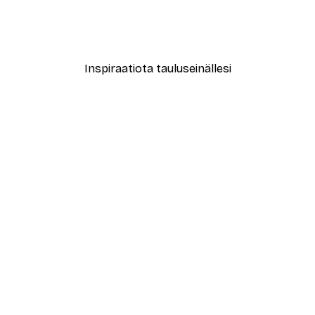
Syksyn Puut Juliste
Alkaen 7,77 €
12,95 €
Inspiraatiota tauluseinällesi