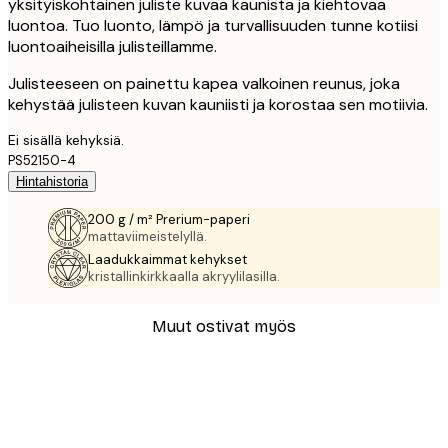
yksityiskohtainen juliste kuvaa kaunista ja kiehtovaa
luontoa. Tuo luonto, lämpö ja turvallisuuden tunne kotiisi
luontoaiheisilla julisteillamme.
Julisteeseen on painettu kapea valkoinen reunus, joka
kehystää julisteen kuvan kauniisti ja korostaa sen motiivia.
Ei sisällä kehyksiä.
PS52150-4
Hintahistoria
200 g / m² Prerium-paperi
mattaviimeistelyllä.
Laadukkaimmat kehykset
kristallinkirkkaalla akryylilasilla.
Muut ostivat myös