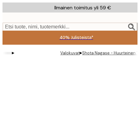
Skip
Ilmainen toimitus yli 59 €
to
main
content.
Etsi tuote, nimi, tuotemerkki...
40% Julisteista*
▸
▸
Valokuvat
Shota Nagase - Huurteinen Ta