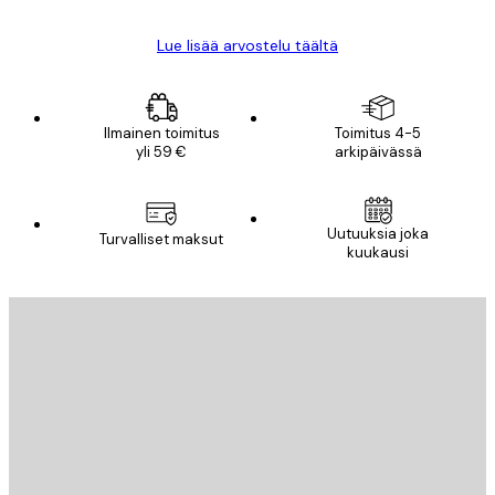
Lue lisää arvostelu täältä
Ilmainen toimitus
Toimitus 4-5
yli 59 €
arkipäivässä
Uutuuksia joka
Turvalliset maksut
kuukausi
Sähköposti
LÄHETÄ