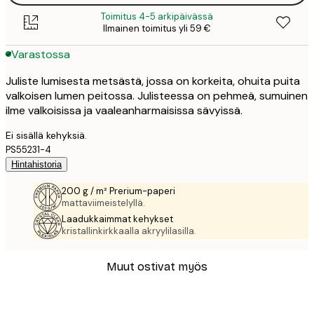
Toimitus 4-5 arkipäivässä
Ilmainen toimitus yli 59 €
Varastossa
Juliste lumisesta metsästä, jossa on korkeita, ohuita puita
valkoisen lumen peitossa. Julisteessa on pehmeä, sumuinen
ilme valkoisissa ja vaaleanharmaisissa sävyissä.
Ei sisällä kehyksiä.
PS55231-4
Hintahistoria
200 g / m² Prerium-paperi
mattaviimeistelyllä.
Laadukkaimmat kehykset
kristallinkirkkaalla akryylilasilla.
Muut ostivat myös