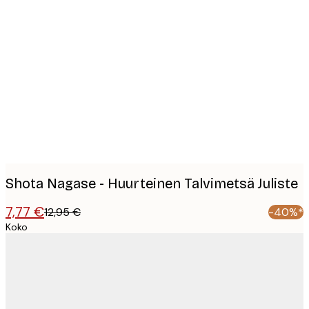
Product
images
Shota Nagase - Huurteinen Talvimetsä Juliste
7,77 €
12,95 €
-40%*
Koko