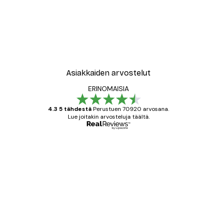
-40%*
ori No1-juliste
Abstract Green Marble No
Alkaen 7,77 €
12,95 €
Asiakkaiden arvostelut
ERINOMAISIA
4.3 5 tähdestä
Perustuen 70920 arvosana.
Lue joitakin arvosteluja täältä.
Varmennettu ostaja
asiakkaiden
arvostelut
All good alweys
18 touko
Mika S