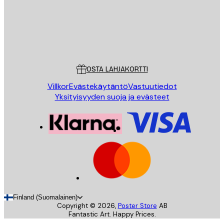
Store
Poster Store
Asiakaspalvelu
OSTA LAHJAKORTTI
Villkor
Evästekäytäntö
Vastuutiedot
Yksityisyyden suoja ja evästeet
Finland (Suomalainen)
Copyright ©
2026
,
Poster Store
AB
Fantastic Art. Happy Prices.