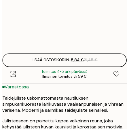
5
30x40 cm
2
8
50x70 cm
3
Frame
options
LISÄÄ OSTOSKORIIN
-
5,84 €
21,45 €
Toimitus 4-5 arkipäivässä
Ilmainen toimitus yli 59 €
Varastossa
Taidejuliste uskomattomasta nautiluksen
simpukankuoresta lähikuvassa vaaleanpunaisen ja vihreän
värisenä. Moderni ja särmikäs taidejuliste seinällesi.
Julisteeseen on painettu kapea valkoinen reuna, joka
kehystää julisteen kuvan kauniisti ja korostaa sen motiivia.