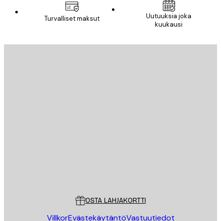
Uutuuksia joka
Turvalliset maksut
kuukausi
Sähköposti
LÄHETÄ
Store
Poster Store
Asiakaspalvelu
OSTA LAHJAKORTTI
Villkor
Evästekäytäntö
Vastuutiedot