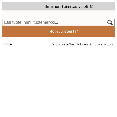
Skip
Ilmainen toimitus yli 59 €
to
main
content.
Etsi tuote, nimi, tuotemerkki...
40% Julisteista*
▸
▸
Valokuvat
Nautiluksen Simpukankuori Ju