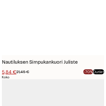
Product
images
Nautiluksen Simpukankuori Juliste
5,84 €
21,45 €
-70%
Outlet
Koko