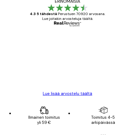
ERINOMAISIA
4.3 5 tähdestä
Perustuen 70920 arvosana.
Lue joitakin arvosteluja täältä.
Varmennettu ostaja
asiakkaiden
arvostelut
All good alweys
18 touko
Mika S
Lue lisää arvostelu täältä
Ilmainen toimitus
Toimitus 4-5
yli 59 €
arkipäivässä