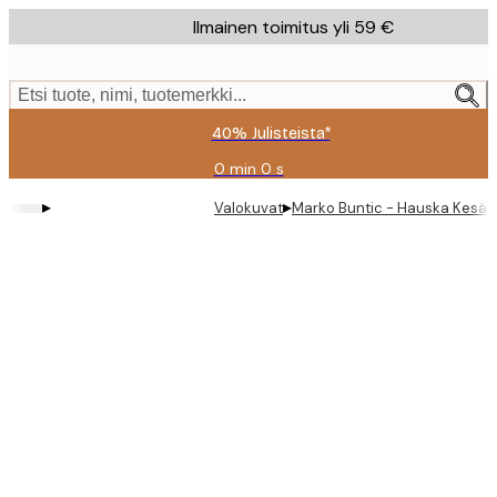
Skip
Ilmainen toimitus yli 59 €
to
main
content.
Etsi tuote, nimi, tuotemerkki...
40% Julisteista*
0 min
0 s
Voimassa
asti:
▸
▸
Valokuvat
Marko Buntic - Hauska Kesäin
2026-
08-
09