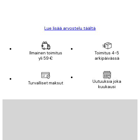
18 touko
Mika S
Lue lisää arvostelu täältä
Ilmainen toimitus
Toimitus 4-5
yli 59 €
arkipäivässä
Uutuuksia joka
Turvalliset maksut
kuukausi
Sähköposti