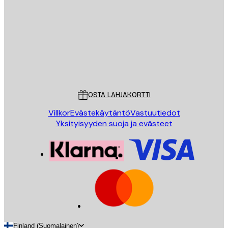
LÄHETÄ
Store
Poster Store
Asiakaspalvelu
OSTA LAHJAKORTTI
Villkor
Evästekäytäntö
Vastuutiedot
Yksityisyyden suoja ja evästeet
Finland (Suomalainen)