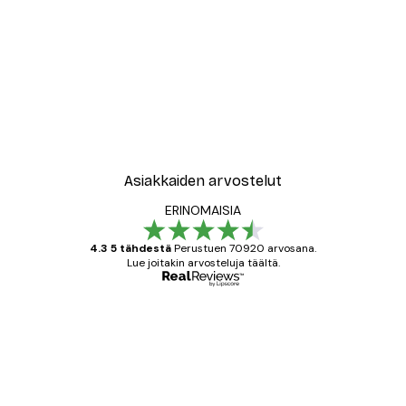
-70%
Outlet
inen Allasuimari Juliste
Suojatien Ylitys Juliste
Alkaen 3,88 €
12,95 €
Asiakkaiden arvostelut
ERINOMAISIA
4.3 5 tähdestä
Perustuen 70920 arvosana.
Lue joitakin arvosteluja täältä.
Varmennettu ostaja
asiakkaiden
arvostelut
All good alweys