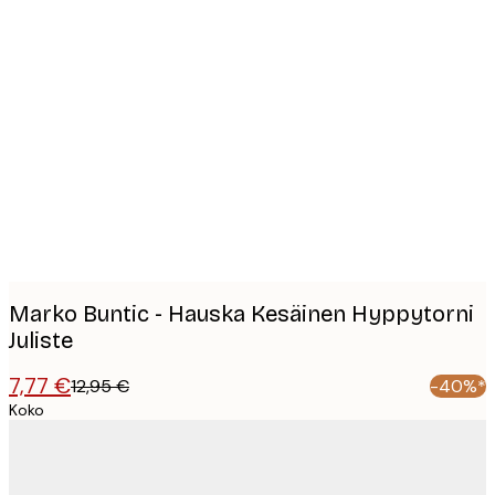
Product
images
Marko Buntic - Hauska Kesäinen Hyppytorni
Juliste
7,77 €
12,95 €
-40%*
Koko