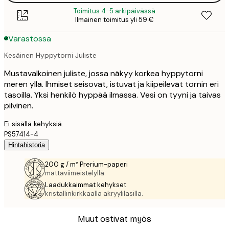
Toimitus 4-5 arkipäivässä
Ilmainen toimitus yli 59 €
Varastossa
Kesäinen Hyppytorni Juliste
Mustavalkoinen juliste, jossa näkyy korkea hyppytorni
meren yllä. Ihmiset seisovat, istuvat ja kiipeilevät tornin eri
tasoilla. Yksi henkilö hyppää ilmassa. Vesi on tyyni ja taivas
pilvinen.
Ei sisällä kehyksiä.
PS57414-4
Hintahistoria
200 g / m² Prerium-paperi
mattaviimeistelyllä.
Laadukkaimmat kehykset
kristallinkirkkaalla akryylilasilla.
Muut ostivat myös