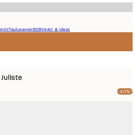
intit
Tauluseinät
B2B
Vinkit & Ideat
 Juliste
-40%*