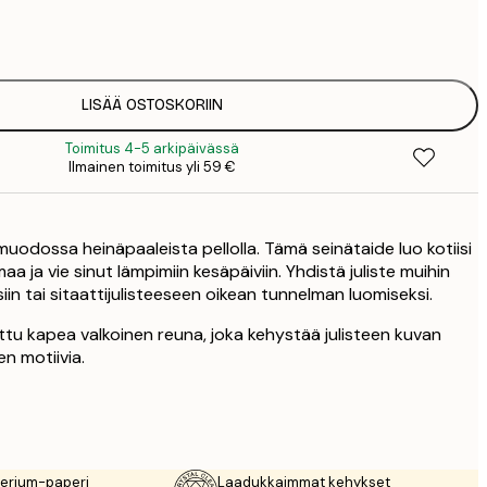
12
2
LISÄÄ OSTOSKORIIN
Toimitus 4-5 arkipäivässä
Ilmainen toimitus yli 59 €
uodossa heinäpaaleista pellolla. Tämä seinätaide luo kotiisi
a ja vie sinut lämpimiin kesäpäiviin. Yhdistä juliste muihin
isiin tai sitaattijulisteeseen oikean tunnelman luomiseksi.
ttu kapea valkoinen reuna, joka kehystää julisteen kuvan
en motiivia.
rerium-paperi
Laadukkaimmat kehykset