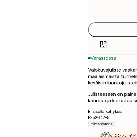
Frame
30x40 cm
options
Varastossa
Valokuvajuliste vaakam
maalaismaista tunnelma
kesäisiin luontojuliste
Julisteeseen on paine
kauniisti ja korostaa s
Ei sisällä kehyksiä.
PS52642-5
Hintahistoria
200 g / m² P