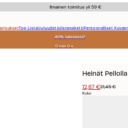
Ilmainen toimitus yli 59 €
Tarjoukset
Top-Lista
Uutuudet
Julistepaketti
Persoonalliset Kuvapr
40% Julisteista*
0 min
0 s
Voimassa
asti:
2026-
08-
09
Heinät Pellolla
12,87 €
21,45 €
Koko