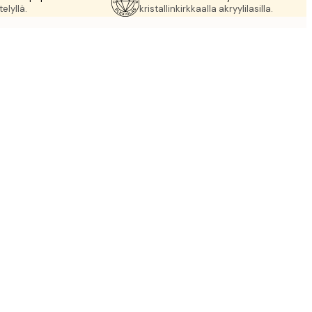
elyllä.
kristallinkirkkaalla akryylilasilla.