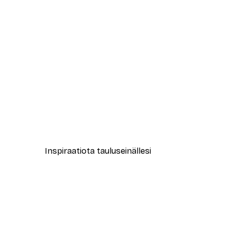
-40%*
Bicycle Bliss Juliste
Alkaen 12,87 €
21,45 €
Inspiraatiota tauluseinällesi