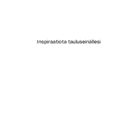
-40%*
ori No2-juliste
Coco Juliste
Alkaen 7,77 €
12,95 €
Inspiraatiota tauluseinällesi