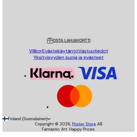
Store
Poster Store
Asiakaspalvelu
OSTA LAHJAKORTTI
Villkor
Evästekäytäntö
Vastuutiedot
Yksityisyyden suoja ja evästeet
Finland (Suomalainen)
Copyright ©
2026
,
Poster Store
AB
Fantastic Art. Happy Prices.