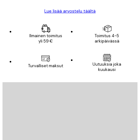
Lue lisää arvostelu täältä
Ilmainen toimitus
Toimitus 4-5
yli 59 €
arkipäivässä
Uutuuksia joka
Turvalliset maksut
kuukausi
Sähköposti
LÄHETÄ