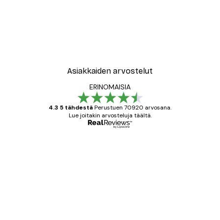
Asiakkaiden arvostelut
ERINOMAISIA
4.3 5 tähdestä
Perustuen 70920 arvosana.
Lue joitakin arvosteluja täältä.
Varmennettu ostaja
asiakkaiden
arvostelut
All good alweys
18 touko
Mika S