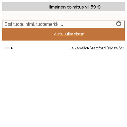
Skip
Ilmainen toimitus yli 59 €
to
main
content.
Etsi tuote, nimi, tuotemerkki...
40% Julisteista*
▸
▸
Jalkapallo
Stamford Bridge Stad