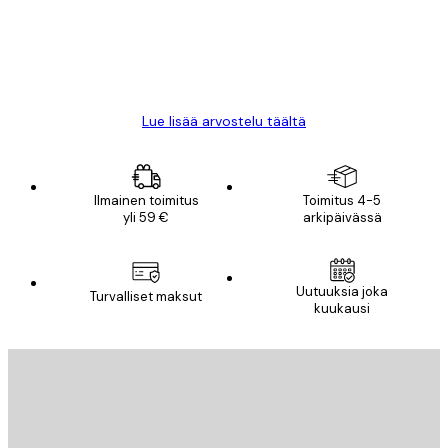
18 touko
Mika S
Lue lisää arvostelu täältä
Ilmainen toimitus
Toimitus 4-5
yli 59 €
arkipäivässä
Uutuuksia joka
Turvalliset maksut
kuukausi