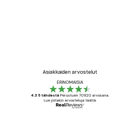
-30%*
he river Juliste
Mia San Mia Juliste
Alkaen 9,07 €
12,95 €
Asiakkaiden arvostelut
ERINOMAISIA
4.3 5 tähdestä
Perustuen 70920 arvosana.
Lue joitakin arvosteluja täältä.
Varmennettu ostaja
asiakkaiden
arvostelut
All good alweys