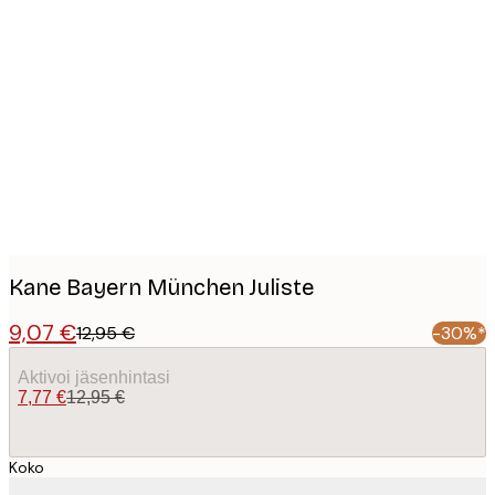
Product
images
Kane Bayern München Juliste
9,07 €
12,95 €
-30%*
Aktivoi jäsenhintasi
7,77 €
12,95 €
Koko