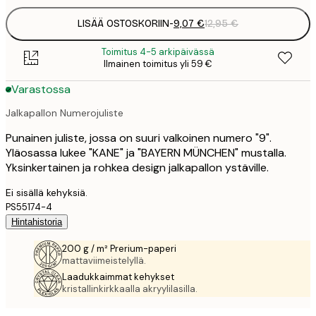
LISÄÄ OSTOSKORIIN
-
9,07 €
12,95 €
Toimitus 4-5 arkipäivässä
Ilmainen toimitus yli 59 €
Varastossa
Jalkapallon Numerojuliste
Punainen juliste, jossa on suuri valkoinen numero "9".
Yläosassa lukee "KANE" ja "BAYERN MÜNCHEN" mustalla.
Yksinkertainen ja rohkea design jalkapallon ystäville.
Ei sisällä kehyksiä.
PS55174-4
Hintahistoria
200 g / m² Prerium-paperi
mattaviimeistelyllä.
Laadukkaimmat kehykset
kristallinkirkkaalla akryylilasilla.