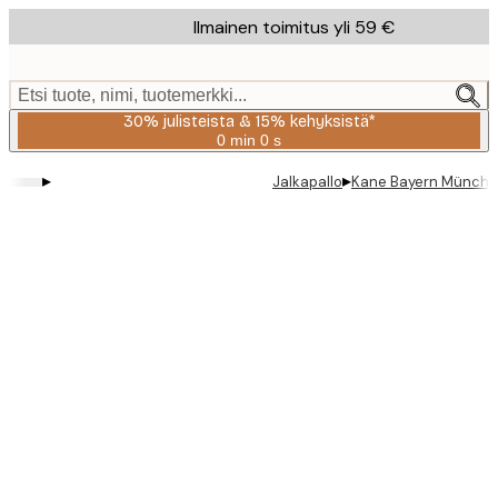
Skip
Ilmainen toimitus yli 59 €
to
main
content.
Etsi tuote, nimi, tuotemerkki...
30% julisteista & 15% kehyksistä*
0 min
0 s
Voimassa
asti:
▸
▸
Jalkapallo
Kane Bayern München
2026-
08-
06