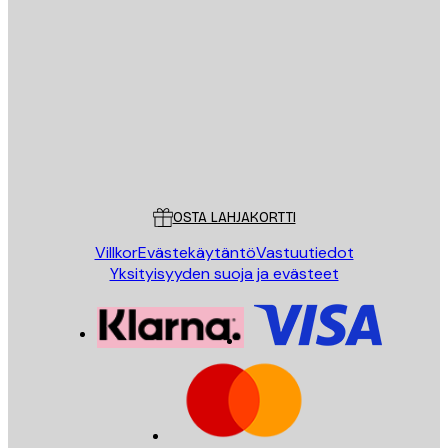
Sähköposti
LÄHETÄ
Store
Poster Store
Asiakaspalvelu
OSTA LAHJAKORTTI
Villkor
Evästekäytäntö
Vastuutiedot
Yksityisyyden suoja ja evästeet