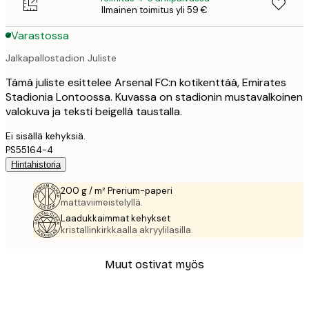
Ilmainen toimitus yli 59 €
Varastossa
Jalkapallostadion Juliste
Tämä juliste esittelee Arsenal FC:n kotikenttää, Emirates
Stadionia Lontoossa. Kuvassa on stadionin mustavalkoinen
valokuva ja teksti beigellä taustalla.
Ei sisällä kehyksiä.
PS55164-4
Hintahistoria
200 g / m² Prerium-paperi
mattaviimeistelyllä.
Laadukkaimmat kehykset
kristallinkirkkaalla akryylilasilla.
Muut ostivat myös