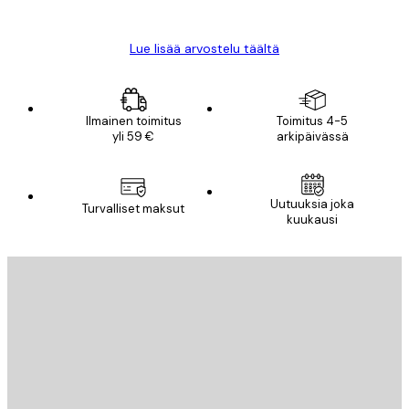
Mika S
Lue lisää arvostelu täältä
Ilmainen toimitus
Toimitus 4-5
yli 59 €
arkipäivässä
Uutuuksia joka
Turvalliset maksut
kuukausi
Sähköposti
LÄHETÄ