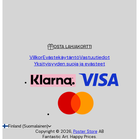
Store
Poster Store
Asiakaspalvelu
OSTA LAHJAKORTTI
Villkor
Evästekäytäntö
Vastuutiedot
Yksityisyyden suoja ja evästeet
Finland (Suomalainen)
Copyright ©
2026
,
Poster Store
AB
Fantastic Art. Happy Prices.