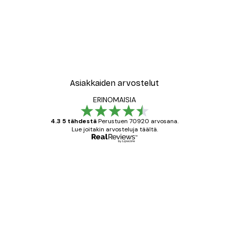
Asiakkaiden arvostelut
ERINOMAISIA
4.3 5 tähdestä
Perustuen 70920 arvosana.
Lue joitakin arvosteluja täältä.
Varmennettu ostaja
asiakkaiden
arvostelut
All good alweys
18 touko