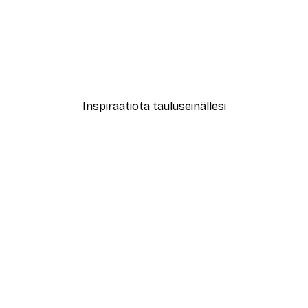
-40%*
 Oranssi Abstraktio Juliste
Alkaen 7,77 €
12,95 €
Inspiraatiota tauluseinällesi