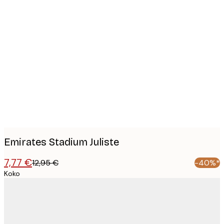
Product
images
Emirates Stadium Juliste
7,77 €
12,95 €
-40%*
Koko