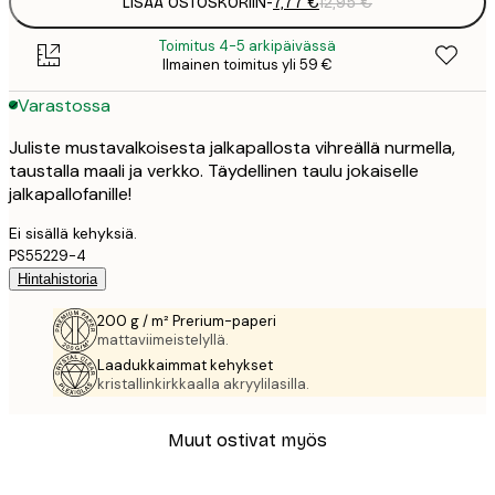
LISÄÄ OSTOSKORIIN
-
7,77 €
12,95 €
Toimitus 4-5 arkipäivässä
Ilmainen toimitus yli 59 €
Varastossa
Juliste mustavalkoisesta jalkapallosta vihreällä nurmella,
taustalla maali ja verkko. Täydellinen taulu jokaiselle
jalkapallofanille!
Ei sisällä kehyksiä.
PS55229-4
Hintahistoria
200 g / m² Prerium-paperi
mattaviimeistelyllä.
Laadukkaimmat kehykset
kristallinkirkkaalla akryylilasilla.
Muut ostivat myös