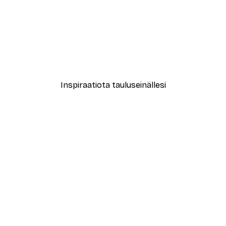
-40%*
eliäs Raidallinen Hahmo Juliste
Alkaen 7,77 €
12,95 €
Inspiraatiota tauluseinällesi