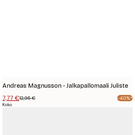
Product
images
Andreas Magnusson - Jalkapallomaali Juliste
7,77 €
12,95 €
-40%*
Koko