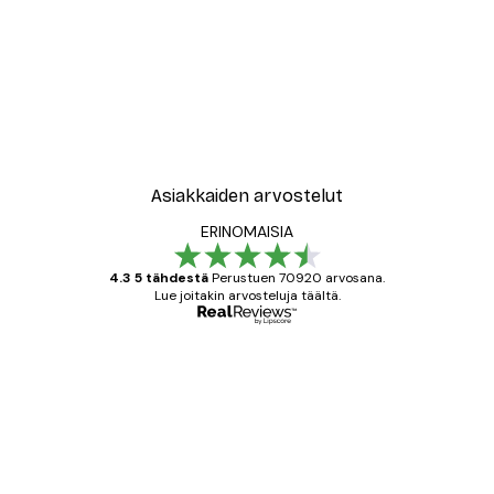
Asiakkaiden arvostelut
ERINOMAISIA
4.3 5 tähdestä
Perustuen 70920 arvosana.
Lue joitakin arvosteluja täältä.
Varmennettu ostaja
asiakkaiden
arvostelut
All good alweys