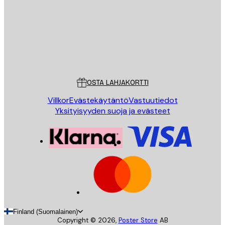
Store
Poster Store
Asiakaspalvelu
OSTA LAHJAKORTTI
Villkor
Evästekäytäntö
Vastuutiedot
Yksityisyyden suoja ja evästeet
Finland (Suomalainen)
Copyright ©
2026
,
Poster Store
AB