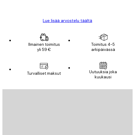
18 touko
Mika S
Lue lisää arvostelu täältä
Ilmainen toimitus
Toimitus 4-5
yli 59 €
arkipäivässä
Uutuuksia joka
Turvalliset maksut
kuukausi
Sähköposti
LÄHETÄ