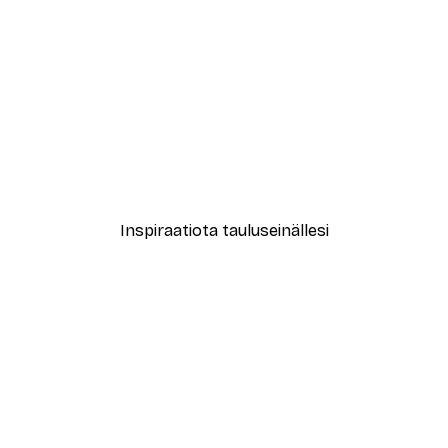
-30%*
New York City Juliste
Alkaen 9,07 €
12,95 €
Inspiraatiota tauluseinällesi