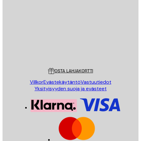
Sähköposti
LÄHETÄ
Store
Poster Store
Asiakaspalvelu
OSTA LAHJAKORTTI
Villkor
Evästekäytäntö
Vastuutiedot
Yksityisyyden suoja ja evästeet