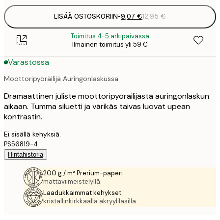
LISÄÄ OSTOSKORIIN
-
9,07 €
12,95 €
Toimitus 4-5 arkipäivässä
Ilmainen toimitus yli 59 €
Varastossa
Moottoripyöräilijä Auringonlaskussa
Dramaattinen juliste moottoripyöräilijästä auringonlaskun
aikaan. Tumma siluetti ja värikäs taivas luovat upean
kontrastin.
Ei sisällä kehyksiä.
PS56819-4
Hintahistoria
200 g / m² Prerium-paperi
mattaviimeistelyllä.
Laadukkaimmat kehykset
kristallinkirkkaalla akryylilasilla.