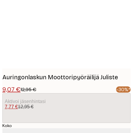
Product
images
Auringonlaskun Moottoripyöräilijä Juliste
9,07 €
12,95 €
-30%*
Aktivoi jäsenhintasi
7,77 €
12,95 €
Koko