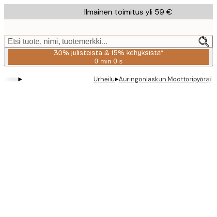
Skip
Ilmainen toimitus yli 59 €
to
main
content.
Etsi tuote, nimi, tuotemerkki...
30% julisteista & 15% kehyksistä*
0 min
0 s
Voimassa
asti:
▸
▸
Urheilu
Auringonlaskun Moottoripyöräilijä
2026-
08-
06