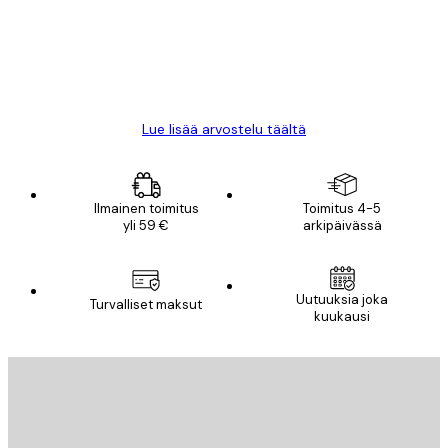
18 touko
Mika S
Lue lisää arvostelu täältä
Ilmainen toimitus
Toimitus 4-5
yli 59 €
arkipäivässä
Uutuuksia joka
Turvalliset maksut
kuukausi