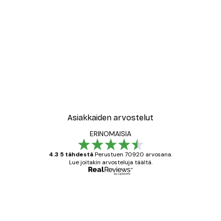
Asiakkaiden arvostelut
ERINOMAISIA
4.3 5 tähdestä
Perustuen 70920 arvosana.
Lue joitakin arvosteluja täältä.
Varmennettu ostaja
asiakkaiden
arvostelut
All good alweys