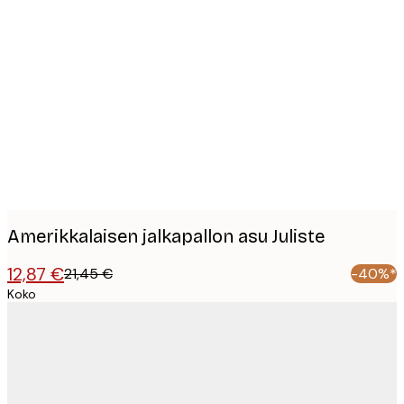
Product
images
Amerikkalaisen jalkapallon asu Juliste
12,87 €
21,45 €
-40%*
Koko