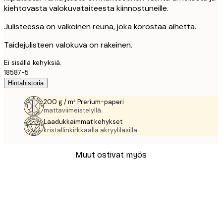
kiehtovasta valokuvataiteesta kiinnostuneille.
Julisteessa on valkoinen reuna, joka korostaa aihetta.
Taidejulisteen valokuva on rakeinen.
Ei sisällä kehyksiä.
18587-5
Hintahistoria
200 g / m² Prerium-paperi
mattaviimeistelyllä.
Laadukkaimmat kehykset
kristallinkirkkaalla akryylilasilla.
Muut ostivat myös