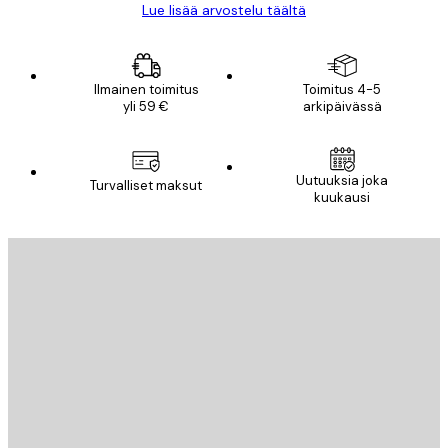
Lue lisää arvostelu täältä
Ilmainen toimitus
Toimitus 4-5
yli 59 €
arkipäivässä
Uutuuksia joka
Turvalliset maksut
kuukausi
Sähköposti
LÄHETÄ