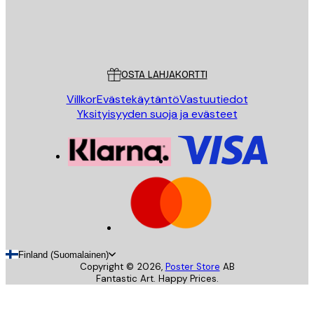
Store
Poster Store
Asiakaspalvelu
OSTA LAHJAKORTTI
Villkor
Evästekäytäntö
Vastuutiedot
Yksityisyyden suoja ja evästeet
Finland (Suomalainen)
Copyright ©
2026
,
Poster Store
AB
Fantastic Art. Happy Prices.