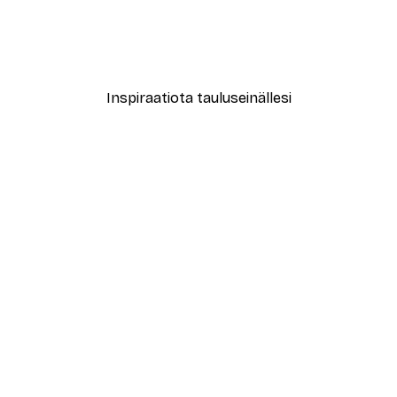
le No2 Juliste
Muotikatu Juliste
Alkaen 7,77 €
12,95 €
Inspiraatiota tauluseinällesi