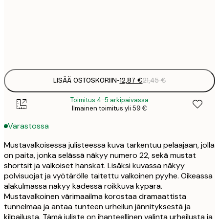
12
30x40 cm
2
Frame
options
LISÄÄ OSTOSKORIIN
-
12,87 €
21,45 €
Toimitus 4-5 arkipäivässä
Ilmainen toimitus yli 59 €
Varastossa
Mustavalkoisessa julisteessa kuva tarkentuu pelaajaan, jolla
on paita, jonka selässä näkyy numero 22, sekä mustat
shortsit ja valkoiset hanskat. Lisäksi kuvassa näkyy
polvisuojat ja vyötärölle taitettu valkoinen pyyhe. Oikeassa
alakulmassa näkyy kädessä roikkuva kypärä.
Mustavalkoinen värimaailma korostaa dramaattista
tunnelmaa ja antaa tunteen urheilun jännityksestä ja
kilpailusta. Tämä juliste on ihanteellinen valinta urheilusta ja