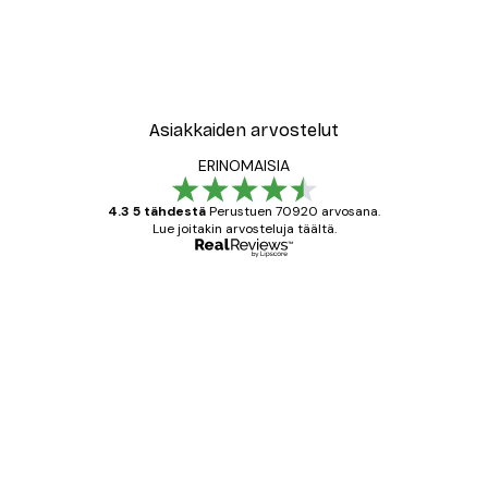
Asiakkaiden arvostelut
ERINOMAISIA
4.3 5 tähdestä
Perustuen 70920 arvosana.
Lue joitakin arvosteluja täältä.
Varmennettu ostaja
asiakkaiden
arvostelut
All good alweys
18 touko
Mika S