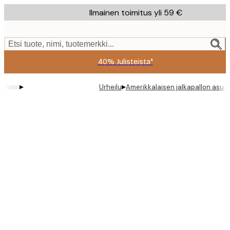
Skip
Ilmainen toimitus yli 59 €
to
main
content.
Etsi tuote, nimi, tuotemerkki...
40% Julisteista*
▸
▸
Urheilu
Amerikkalaisen jalkapallon asu J