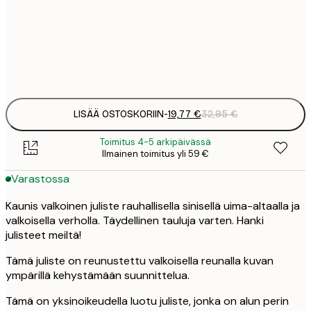
19
50x70 cm
3
Frame
options
LISÄÄ OSTOSKORIIN
-
19,77 €
32,95 €
Toimitus 4-5 arkipäivässä
Ilmainen toimitus yli 59 €
Varastossa
Kaunis valkoinen juliste rauhallisella sinisellä uima-altaalla ja
valkoisella verholla. Täydellinen tauluja varten. Hanki
julisteet meiltä!
Tämä juliste on reunustettu valkoisella reunalla kuvan
ympärillä kehystämään suunnittelua.
Tämä on yksinoikeudella luotu juliste, jonka on alun perin