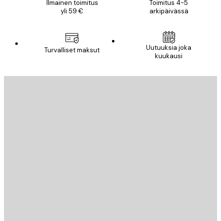
Ilmainen toimitus
Toimitus 4-5
yli 59 €
arkipäivässä
Uutuuksia joka
Turvalliset maksut
kuukausi
Sähköposti
LÄHETÄ
Store
Poster Store
Asiakaspalvelu