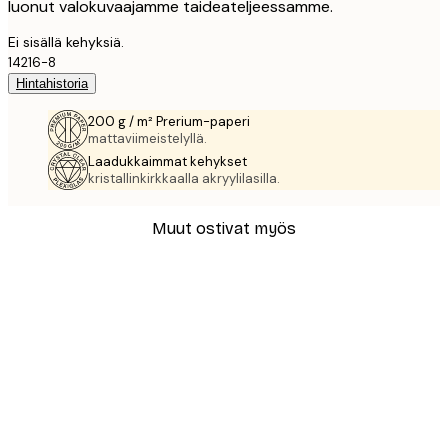
luonut valokuvaajamme taideateljeessamme.
Ei sisällä kehyksiä.
14216-8
Hintahistoria
200 g / m² Prerium-paperi
mattaviimeistelyllä.
Laadukkaimmat kehykset
kristallinkirkkaalla akryylilasilla.
Muut ostivat myös