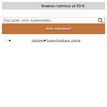
Skip
Ilmainen toimitus yli 59 €
to
main
content.
Etsi tuote, nimi, tuotemerkki...
40% Julisteista*
▸
▸
Julisteet
Tuulen Kuiskaus Juliste