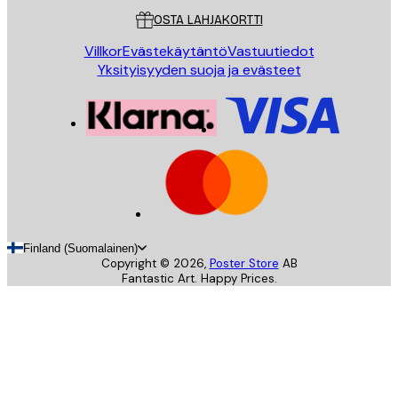
OSTA LAHJAKORTTI
Villkor
Evästekäytäntö
Vastuutiedot
Yksityisyyden suoja ja evästeet
Finland (Suomalainen)
Copyright ©
2026
,
Poster Store
AB
Fantastic Art. Happy Prices.