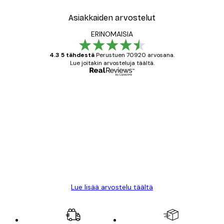
Asiakkaiden arvostelut
ERINOMAISIA
4.3 5 tähdestä
Perustuen 70920 arvosana.
Lue joitakin arvosteluja täältä.
Varmennettu ostaja
asiakkaiden
arvostelut
All good alweys
18 touko
Mika S
Lue lisää arvostelu täältä