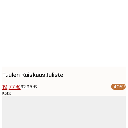
Product
images
Tuulen Kuiskaus Juliste
19,77 €
32,95 €
-40%*
Koko