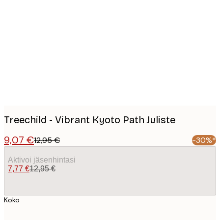
Product
images
Treechild - Vibrant Kyoto Path Juliste
9,07 €
12,95 €
-30%*
Aktivoi jäsenhintasi
7,77 €
12,95 €
Koko