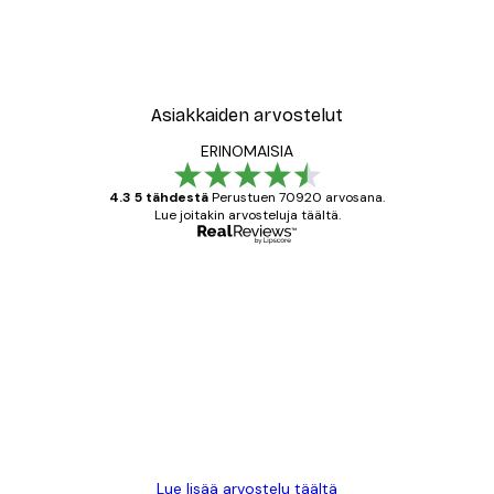
Asiakkaiden arvostelut
ERINOMAISIA
4.3 5 tähdestä
Perustuen 70920 arvosana.
Lue joitakin arvosteluja täältä.
Varmennettu ostaja
asiakkaiden
arvostelut
All good alweys
18 touko
Mika S
Lue lisää arvostelu täältä