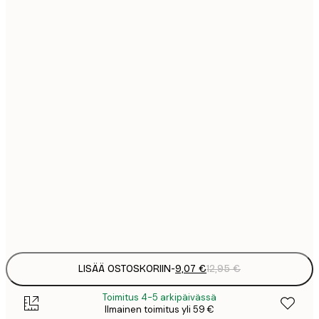
9
21x30 cm
1
15
30x40 cm
2
23
50x70 cm
3
30
70x100 cm
4
Frame
options
LISÄÄ OSTOSKORIIN
-
9,07 €
12,95 €
Toimitus 4-5 arkipäivässä
Ilmainen toimitus yli 59 €