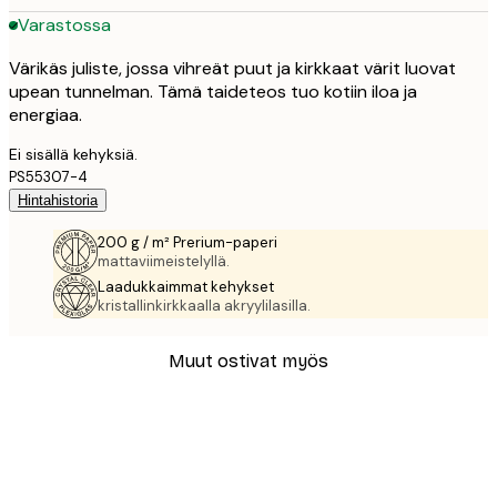
Varastossa
Värikäs juliste, jossa vihreät puut ja kirkkaat värit luovat
upean tunnelman. Tämä taideteos tuo kotiin iloa ja
energiaa.
Ei sisällä kehyksiä.
PS55307-4
Hintahistoria
200 g / m² Prerium-paperi
mattaviimeistelyllä.
Laadukkaimmat kehykset
kristallinkirkkaalla akryylilasilla.
Muut ostivat myös