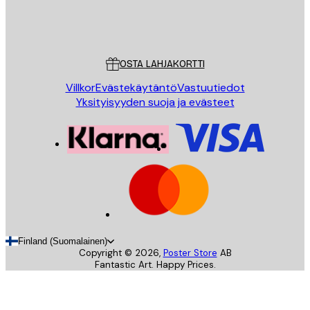
Store
Poster Store
Asiakaspalvelu
OSTA LAHJAKORTTI
Villkor
Evästekäytäntö
Vastuutiedot
Yksityisyyden suoja ja evästeet
Finland (Suomalainen)
Copyright ©
2026
,
Poster Store
AB
Fantastic Art. Happy Prices.