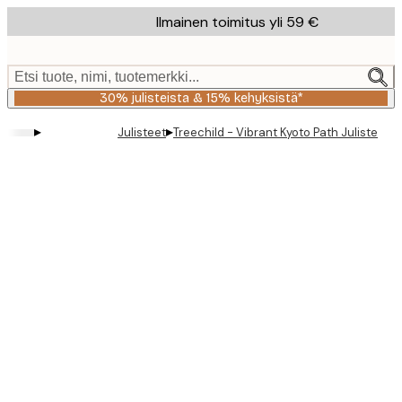
Skip
Ilmainen toimitus yli 59 €
to
main
content.
Etsi tuote, nimi, tuotemerkki...
30% julisteista & 15% kehyksistä*
▸
▸
Julisteet
Treechild - Vibrant Kyoto Path Juliste