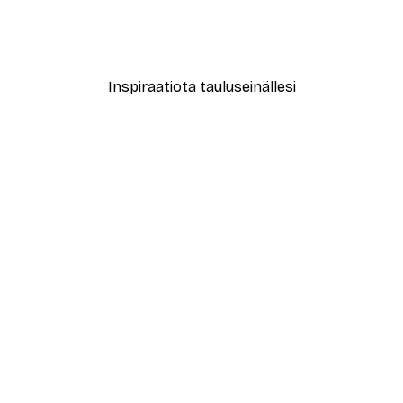
tti Juliste
Abstrakti beige marmori N
Alkaen 15,02 €
21,45 €
Inspiraatiota tauluseinällesi