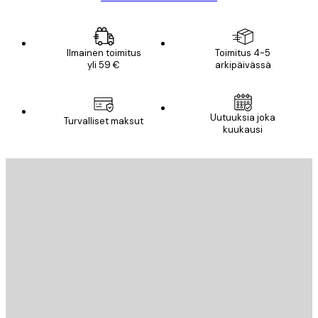
Ilmainen toimitus
Toimitus 4-5
yli 59 €
arkipäivässä
Uutuuksia joka
Turvalliset maksut
kuukausi
Sähköposti
LÄHETÄ