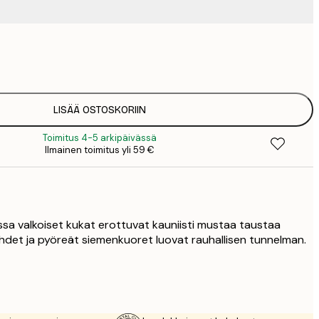
9
1
15
2
23
LISÄÄ OSTOSKORIIN
3
Toimitus 4-5 arkipäivässä
30
Ilmainen toimitus yli 59 €
4
75
ossa valkoiset kukat erottuvat kauniisti mustaa taustaa
hdet ja pyöreät siemenkuoret luovat rauhallisen tunnelman.