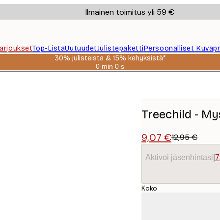
Ilmainen toimitus yli 59 €
Tarjoukset
Top-Lista
Uutuudet
Julistepaketti
Persoonalliset Kuvapr
30% julisteista & 15% kehyksistä*
0 min
0 s
Voimassa
asti:
2026-
08-
06
Treechild - My
9,07 €
12,95 €
Aktivoi jäsenhintasi
|
7
Koko