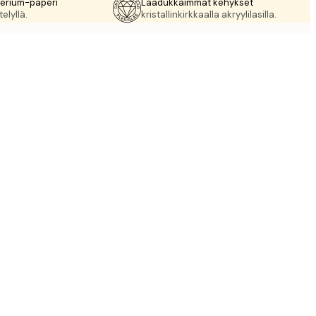
rerium-paperi
Laadukkaimmat kehykset
elyllä.
kristallinkirkkaalla akryylilasilla.