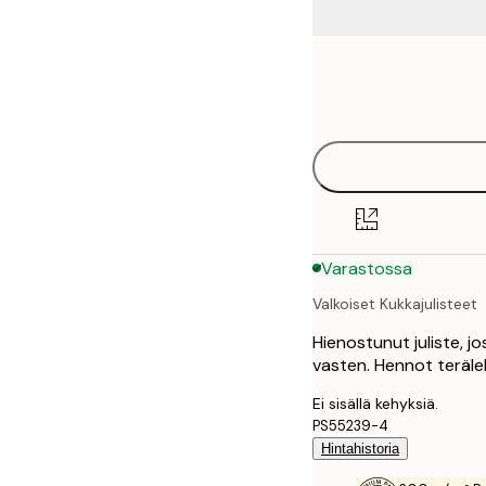
Frame
21x30 cm
options
30x40 cm
50x70 cm
70x100 cm
Varastossa
100x150 cm
Valkoiset Kukkajulisteet
Hienostunut juliste, j
vasten. Hennot teräle
Ei sisällä kehyksiä.
PS55239-4
Hintahistoria