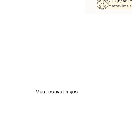
200 g / m² P
mattaviimeist
Muut ostivat myös