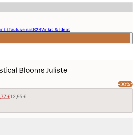
intit
Tauluseinät
B2B
Vinkit & Ideat
stical Blooms Juliste
-30%*
,77 €
12,95 €