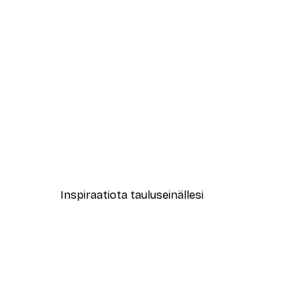
-30%*
Abstrakti beige marmori No2-j
Alkaen 15,02 €
21,45 €
Inspiraatiota tauluseinällesi