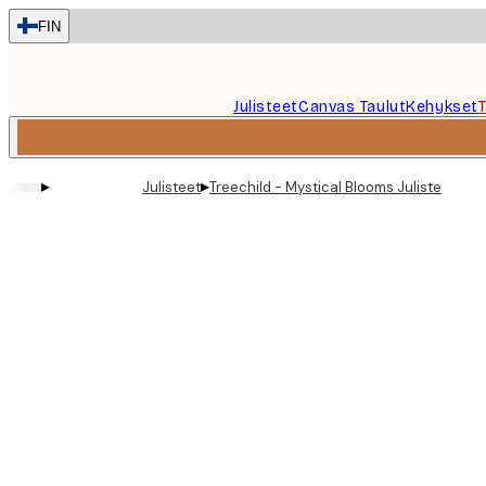
Skip
FIN
to
main
content.
Julisteet
Canvas Taulut
Kehykset
▸
▸
Julisteet
Treechild - Mystical Blooms Juliste