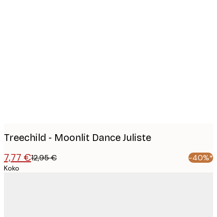
Product
images
Treechild - Moonlit Dance Juliste
7,77 €
12,95 €
-40%*
Koko