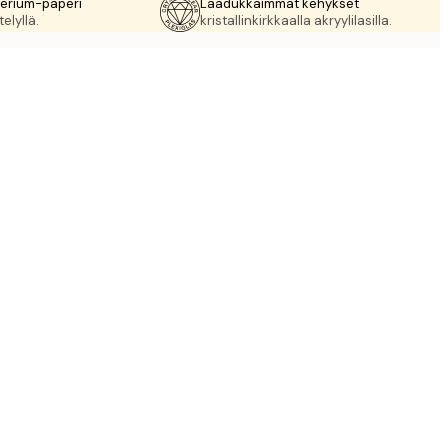
rerium-paperi
Laadukkaimmat kehykset
elyllä.
kristallinkirkkaalla akryylilasilla.