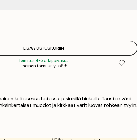
9
1
15
2
23
LISÄÄ OSTOSKORIIN
3
Toimitus 4-5 arkipäivässä
30
Ilmainen toimitus yli 59 €
4
75
nainen keltaisessa hatussa ja sinisillä hiuksilla. Taustan värit
. Yksinkertaiset muodot ja kirkkaat värit luovat rohkean tyylin.