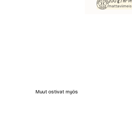
200 g / m² P
mattaviimeist
Muut ostivat myös