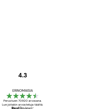
4.3
asiakkaiden
arvostelut
All good alweys
ERINOMAISIA
Perustuen 70920 arvosana.
Lue joitakin arvosteluja täältä.
18 touko