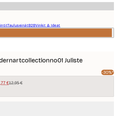
intit
Tauluseinät
B2B
Vinkit & Ideat
dernartcollectionno01 Juliste
-30%*
,77 €
12,95 €