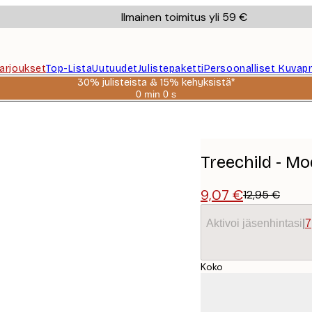
Ilmainen toimitus yli 59 €
Tarjoukset
Top-Lista
Uutuudet
Julistepaketti
Persoonalliset Kuvapr
30% julisteista & 15% kehyksistä*
0 min
0 s
Voimassa
asti:
ste
2026-
08-
06
Treechild - Mo
9,07 €
12,95 €
Aktivoi jäsenhintasi
|
7
Koko