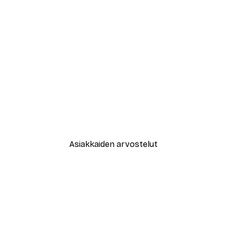
-30%*
Athene Fritsch - Kofeiinivibet 
Alkaen 9,07 €
12,95 €
Asiakkaiden arvostelut