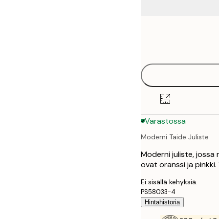
Frame
21x30 cm
options
30x40 cm
50x70 cm
70x100 cm
Varastossa
100x150 cm
Moderni Taide Juliste
Moderni juliste, jossa 
ovat oranssi ja pinkki
Ei sisällä kehyksiä.
PS58033-4
Hintahistoria