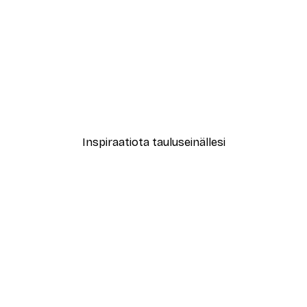
-30%*
New York City Juliste
Alkaen 9,07 €
12,95 €
Inspiraatiota tauluseinällesi