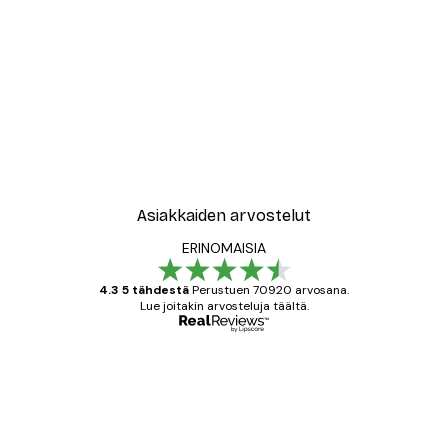
Asiakkaiden arvostelut
ERINOMAISIA
4.3 5 tähdestä
Perustuen 70920 arvosana.
Lue joitakin arvosteluja täältä.
Varmennettu ostaja
asiakkaiden
arvostelut
All good alweys