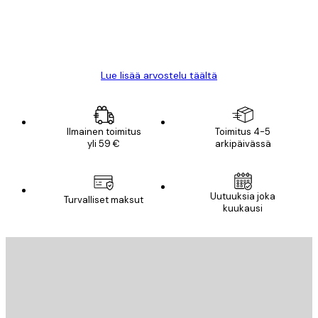
18 touko
Mika S
Lue lisää arvostelu täältä
Ilmainen toimitus
Toimitus 4-5
yli 59 €
arkipäivässä
Uutuuksia joka
Turvalliset maksut
kuukausi