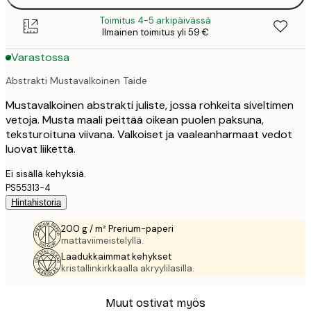
Toimitus 4-5 arkipäivässä
Ilmainen toimitus yli 59 €
Varastossa
Abstrakti Mustavalkoinen Taide
Mustavalkoinen abstrakti juliste, jossa rohkeita siveltimen
vetoja. Musta maali peittää oikean puolen paksuna,
teksturoituna viivana. Valkoiset ja vaaleanharmaat vedot
luovat liikettä.
Ei sisällä kehyksiä.
PS55313-4
Hintahistoria
200 g / m² Prerium-paperi
mattaviimeistelyllä.
Laadukkaimmat kehykset
kristallinkirkkaalla akryylilasilla.
Muut ostivat myös