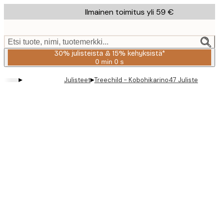
Skip
Ilmainen toimitus yli 59 €
to
main
content.
Etsi tuote, nimi, tuotemerkki...
30% julisteista & 15% kehyksistä*
0 min
0 s
Voimassa
asti:
▸
▸
Julisteet
Treechild - Kobohikarino47 Juliste
2026-
08-
06