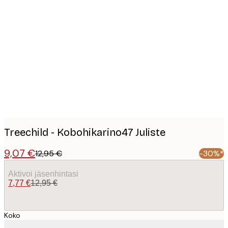
Product
images
Treechild - Kobohikarino47 Juliste
9,07 €
12,95 €
-30%*
Aktivoi jäsenhintasi
7,77 €
12,95 €
Koko