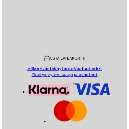
Sähköposti
LÄHETÄ
Store
Poster Store
Asiakaspalvelu
OSTA LAHJAKORTTI
Villkor
Evästekäytäntö
Vastuutiedot
Yksityisyyden suoja ja evästeet