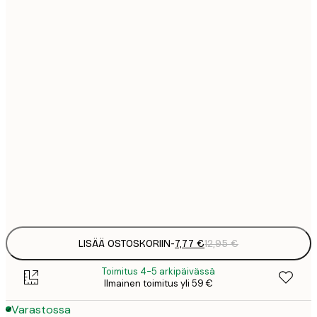
7
21x30 cm
1
12
30x40 cm
2
19
50x70 cm
3
26
70x100 cm
4
64
100x150 cm
Frame
options
LISÄÄ OSTOSKORIIN
-
7,77 €
12,95 €
Toimitus 4-5 arkipäivässä
Ilmainen toimitus yli 59 €
Varastossa