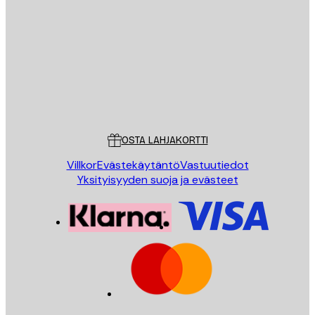
Sähköposti
LÄHETÄ
Store
Poster Store
Asiakaspalvelu
OSTA LAHJAKORTTI
Villkor
Evästekäytäntö
Vastuutiedot
Yksityisyyden suoja ja evästeet