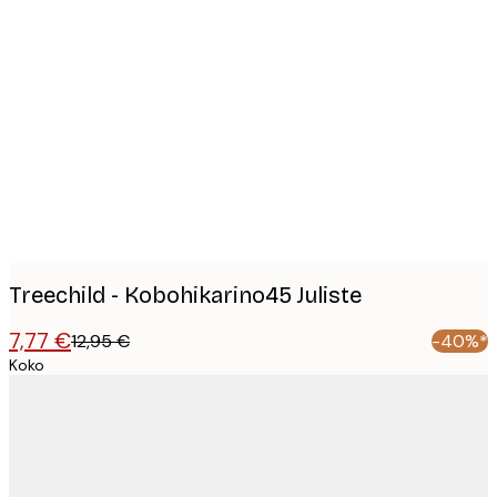
Product
images
Treechild - Kobohikarino45 Juliste
7,77 €
12,95 €
-40%*
Koko