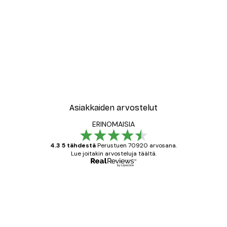
Asiakkaiden arvostelut
ERINOMAISIA
4.3 5 tähdestä
Perustuen 70920 arvosana.
Lue joitakin arvosteluja täältä.
Varmennettu ostaja
asiakkaiden
arvostelut
All good alweys