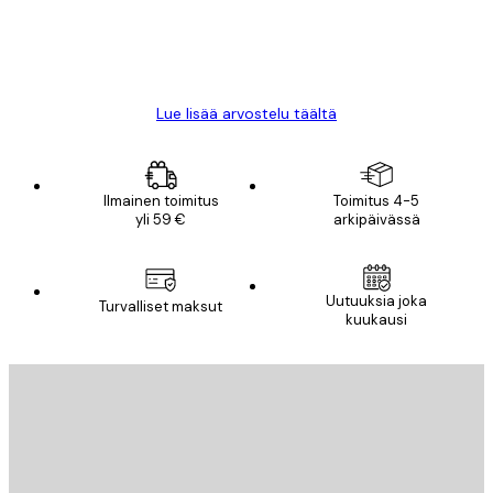
18 touko
Mika S
Lue lisää arvostelu täältä
Ilmainen toimitus
Toimitus 4-5
yli 59 €
arkipäivässä
Uutuuksia joka
Turvalliset maksut
kuukausi