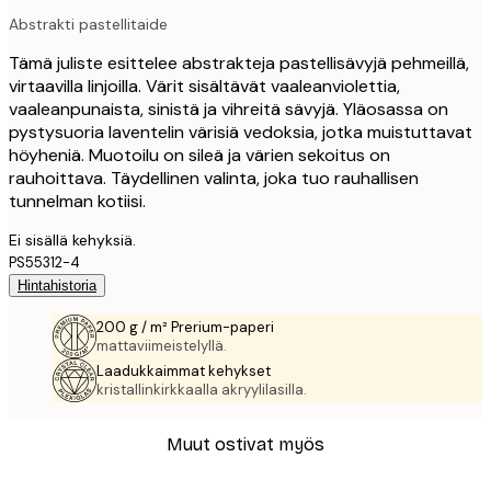
Abstrakti pastellitaide
Tämä juliste esittelee abstrakteja pastellisävyjä pehmeillä,
virtaavilla linjoilla. Värit sisältävät vaaleanviolettia,
vaaleanpunaista, sinistä ja vihreitä sävyjä. Yläosassa on
pystysuoria laventelin värisiä vedoksia, jotka muistuttavat
höyheniä. Muotoilu on sileä ja värien sekoitus on
rauhoittava. Täydellinen valinta, joka tuo rauhallisen
tunnelman kotiisi.
Ei sisällä kehyksiä.
PS55312-4
Hintahistoria
200 g / m² Prerium-paperi
mattaviimeistelyllä.
Laadukkaimmat kehykset
kristallinkirkkaalla akryylilasilla.
Muut ostivat myös