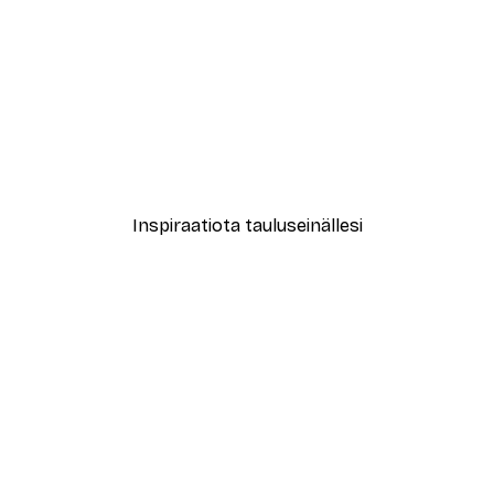
-40%*
le No2 Juliste
Muotikatu Juliste
Alkaen 7,77 €
12,95 €
Inspiraatiota tauluseinällesi