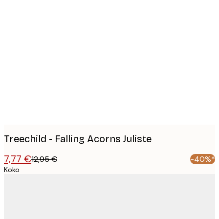
Product
images
Treechild - Falling Acorns Juliste
7,77 €
12,95 €
-40%*
Koko