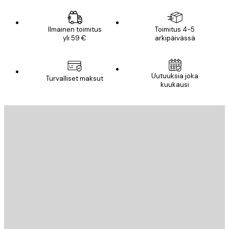
Ilmainen toimitus
Toimitus 4-5
yli 59 €
arkipäivässä
Uutuuksia joka
Turvalliset maksut
kuukausi
Sähköposti
LÄHETÄ
Store