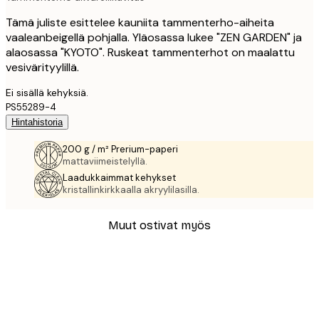
Tämä juliste esittelee kauniita tammenterho-aiheita
vaaleanbeigellä pohjalla. Yläosassa lukee "ZEN GARDEN" ja
alaosassa "KYOTO". Ruskeat tammenterhot on maalattu
vesivärityylillä.
Ei sisällä kehyksiä.
PS55289-4
Hintahistoria
200 g / m² Prerium-paperi
mattaviimeistelyllä.
Laadukkaimmat kehykset
kristallinkirkkaalla akryylilasilla.
Muut ostivat myös