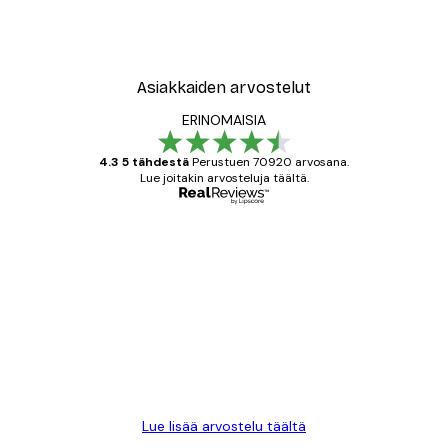
ori No1-juliste
Treechild - Kuiskailevat Ku
Alkaen 7,77 €
12,95 €
Asiakkaiden arvostelut
ERINOMAISIA
4.3 5 tähdestä
Perustuen 70920 arvosana.
Lue joitakin arvosteluja täältä.
Varmennettu ostaja
asiakkaiden
arvostelut
All good alweys
18 touko
Mika S
Lue lisää arvostelu täältä