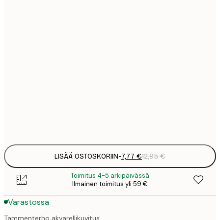
7
21x30 cm
1
12
30x40 cm
2
19
50x70 cm
3
26
70x100 cm
4
Frame
options
LISÄÄ OSTOSKORIIN
-
7,77 €
12,95 €
Toimitus 4-5 arkipäivässä
Ilmainen toimitus yli 59 €
Varastossa
Tammenterho akvarellikuvitus