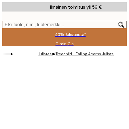
Skip
Ilmainen toimitus yli 59 €
to
main
content.
Etsi tuote, nimi, tuotemerkki...
40% Julisteista*
0 min
0 s
Voimassa
asti:
▸
▸
Julisteet
Treechild - Falling Acorns Juliste
2026-
08-
09