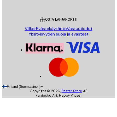
Poster Store
Asiakaspalvelu
OSTA LAHJAKORTTI
Villkor
Evästekäytäntö
Vastuutiedot
Yksityisyyden suoja ja evästeet
Finland (Suomalainen)
Copyright ©
2026
,
Poster Store
AB
Fantastic Art. Happy Prices.