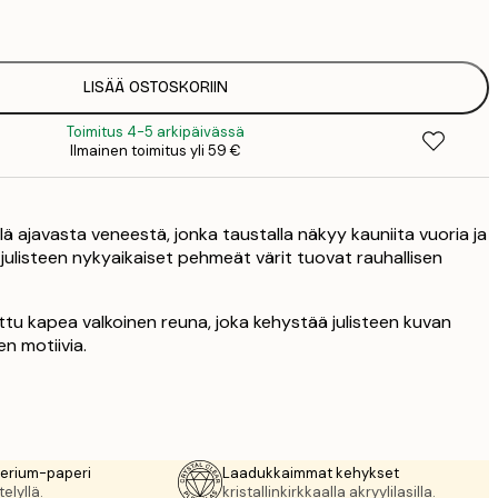
2
19
3
LISÄÄ OSTOSKORIIN
Toimitus 4-5 arkipäivässä
Ilmainen toimitus yli 59 €
ä ajavasta veneestä, jonka taustalla näkyy kauniita vuoria ja
julisteen nykyaikaiset pehmeät värit tuovat rauhallisen
ttu kapea valkoinen reuna, joka kehystää julisteen kuvan
en motiivia.
rerium-paperi
Laadukkaimmat kehykset
elyllä.
kristallinkirkkaalla akryylilasilla.