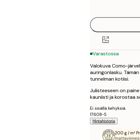
options
50x70 cm
Varastossa
Valokuva Como-järvell
auringonlasku. Tämän 
tunnelman kotiisi.
Julisteeseen on paine
kauniisti ja korostaa s
Ei sisällä kehyksiä.
17608-5
Hintahistoria
200 g / m² P
mattaviimeist