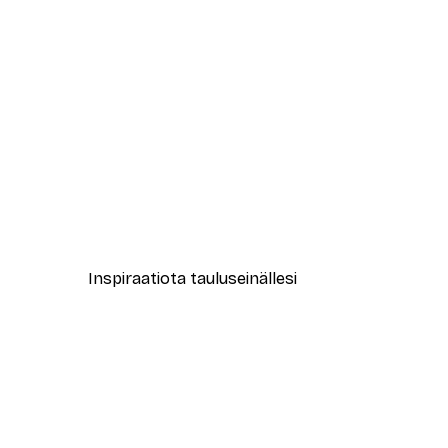
-40%*
Coco Juliste
Alkaen 7,77 €
12,95 €
Inspiraatiota tauluseinällesi