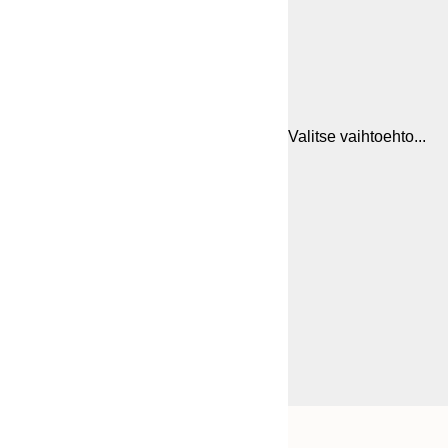
Valitse vaihtoehto...
Frame
30x40 cm