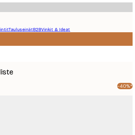
intit
Tauluseinät
B2B
Vinkit & Ideat
liste
-40%*