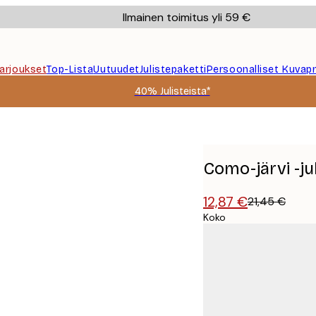
Ilmainen toimitus yli 59 €
Tarjoukset
Top-Lista
Uutuudet
Julistepaketti
Persoonalliset Kuvapr
40% Julisteista*
Como-järvi -ju
12,87 €
21,45 €
Koko