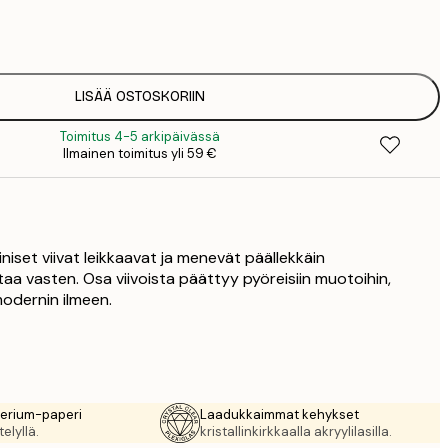
7
1
12
2
16
LISÄÄ OSTOSKORIIN
2
Toimitus 4-5 arkipäivässä
16
Ilmainen toimitus yli 59 €
2
19
3
26
4
iniset viivat leikkaavat ja menevät päällekkäin
64
aa vasten. Osa viivoista päättyy pyöreisiin muotoihin,
modernin ilmeen.
rerium-paperi
Laadukkaimmat kehykset
elyllä.
kristallinkirkkaalla akryylilasilla.