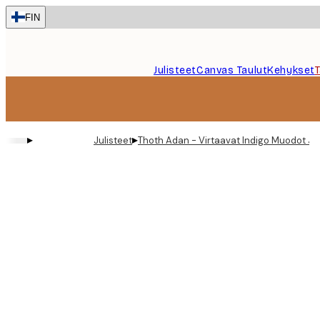
Skip
FIN
to
main
content.
Julisteet
Canvas Taulut
Kehykset
▸
▸
Julisteet
Thoth Adan - Virtaavat Indigo Muodot Jul