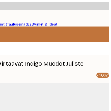
intit
Tauluseinät
B2B
Vinkit & Ideat
irtaavat Indigo Muodot Juliste
-40%*