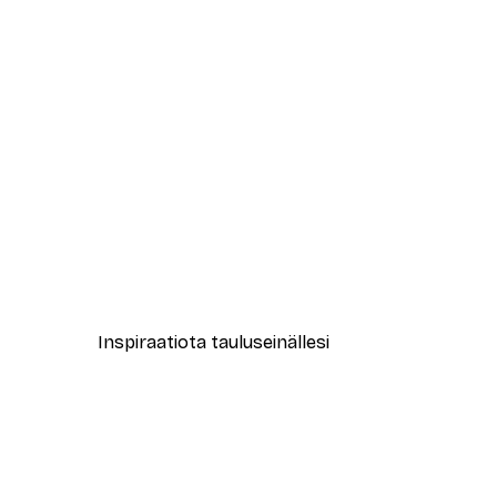
-40%*
Abstrakti beige marmori No1-ju
Alkaen 12,87 €
21,45 €
Inspiraatiota tauluseinällesi