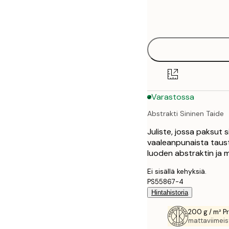
Frame
21x30 cm
options
30x40 cm
40x50 cm
50x50 cm
Varastossa
50x70 cm
Abstrakti Sininen Taide
70x100 cm
Juliste, jossa paksut s
100x150 cm
vaaleanpunaista taust
luoden abstraktin ja 
Ei sisällä kehyksiä.
PS55867-4
Hintahistoria
200 g / m² P
mattaviimeist