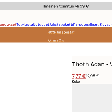
Ilmainen toimitus yli 59 €
Tarjoukset
Top-Lista
Uutuudet
Julistepaketti
Persoonalliset Kuvapr
40% Julisteista*
0 min
0 s
Voimassa
asti:
iste
2026-
08-
09
Thoth Adan - V
7,77 €
12,95 €
Koko