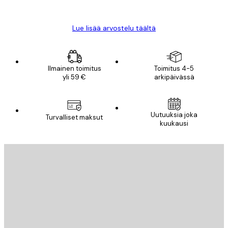
Mika S
Lue lisää arvostelu täältä
Ilmainen toimitus
Toimitus 4-5
yli 59 €
arkipäivässä
Uutuuksia joka
Turvalliset maksut
kuukausi
Sähköposti
LÄHETÄ