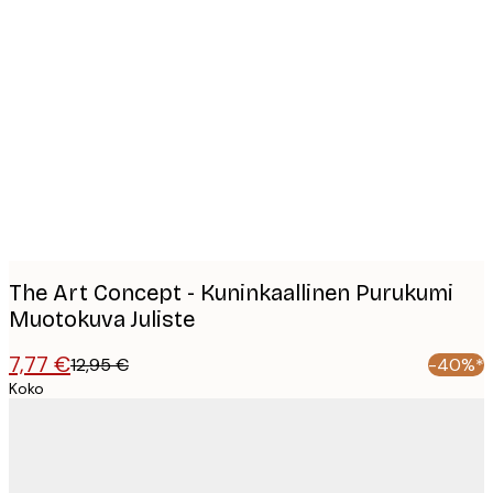
Product
images
The Art Concept - Kuninkaallinen Purukumi
Muotokuva Juliste
7,77 €
12,95 €
-40%*
Koko