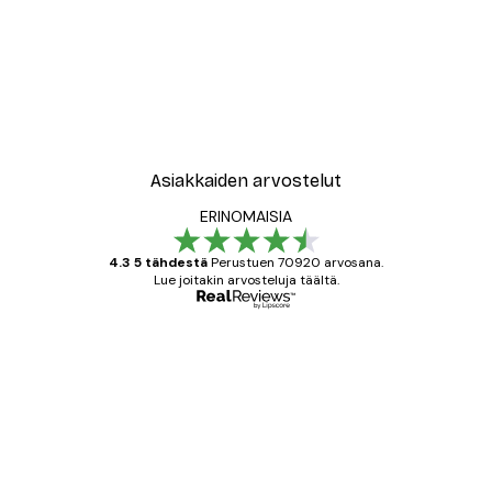
Asiakkaiden arvostelut
ERINOMAISIA
4.3 5 tähdestä
Perustuen 70920 arvosana.
Lue joitakin arvosteluja täältä.
Varmennettu ostaja
asiakkaiden
arvostelut
All good alweys
18 touko