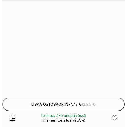
7
21x30 cm
1
12
30x40 cm
2
19
50x70 cm
3
26
70x100 cm
4
64
100x150 cm
Frame
options
LISÄÄ OSTOSKORIIN
-
7,77 €
12,95 €
Toimitus 4-5 arkipäivässä
Ilmainen toimitus yli 59 €