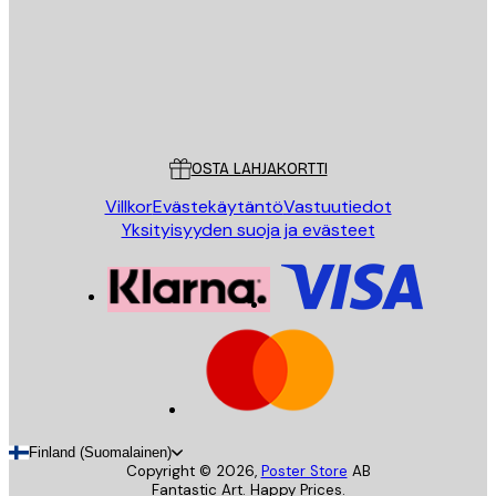
Store
Poster Store
Asiakaspalvelu
OSTA LAHJAKORTTI
Villkor
Evästekäytäntö
Vastuutiedot
Yksityisyyden suoja ja evästeet
Finland (Suomalainen)
Copyright ©
2026
,
Poster Store
AB
Fantastic Art. Happy Prices.