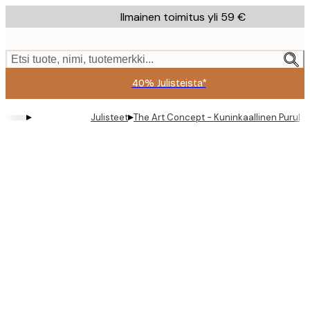
Skip
Ilmainen toimitus yli 59 €
to
main
content.
Etsi tuote, nimi, tuotemerkki...
40% Julisteista*
▸
▸
Julisteet
The Art Concept - Kuninkaallinen Puruku