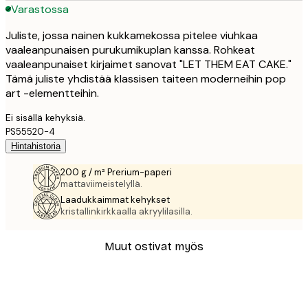
Varastossa
Juliste, jossa nainen kukkamekossa pitelee viuhkaa
vaaleanpunaisen purukumikuplan kanssa. Rohkeat
vaaleanpunaiset kirjaimet sanovat "LET THEM EAT CAKE."
Tämä juliste yhdistää klassisen taiteen moderneihin pop
art -elementteihin.
Ei sisällä kehyksiä.
PS55520-4
Hintahistoria
200 g / m² Prerium-paperi
mattaviimeistelyllä.
Laadukkaimmat kehykset
kristallinkirkkaalla akryylilasilla.
Muut ostivat myös