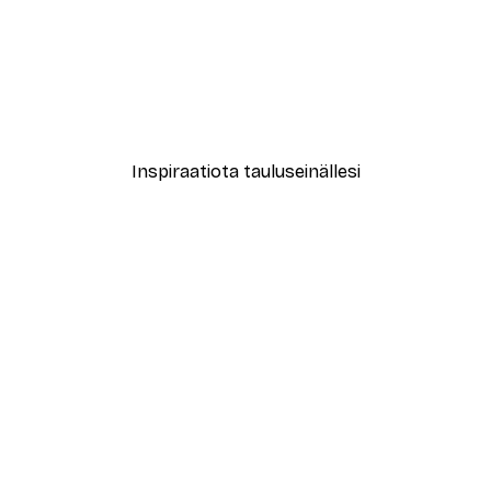
-40%*
le No2 Juliste
Muotikatu Juliste
Alkaen 7,77 €
12,95 €
Inspiraatiota tauluseinällesi