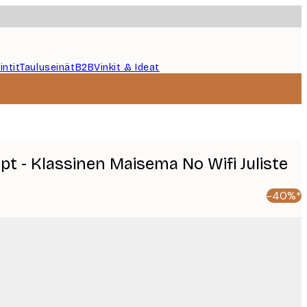
intit
Tauluseinät
B2B
Vinkit & Ideat
t - Klassinen Maisema No Wifi Juliste
-40%*