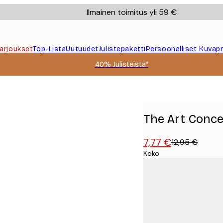
Ilmainen toimitus yli 59 €
Tarjoukset
Top-Lista
Uutuudet
Julistepaketti
Persoonalliset Kuvapr
40% Julisteista*
ifi Juliste
The Art Concep
7,77 €
12,95 €
Koko