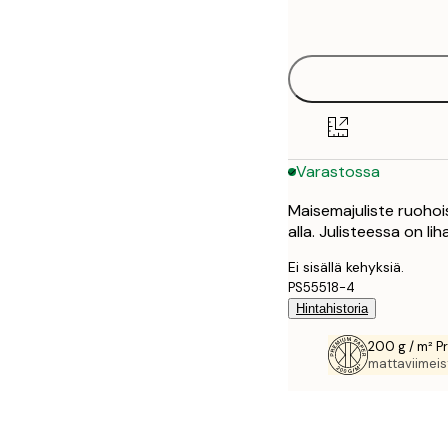
options
30x40 cm
40x50 cm
50x70 cm
Varastossa
70x100 cm
Maisemajuliste ruohois
100x150 cm
alla. Julisteessa on li
Ei sisällä kehyksiä.
PS55518-4
Hintahistoria
200 g / m² P
mattaviimeist