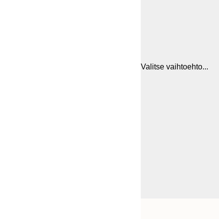
Valitse vaihtoehto...
Frame
21x30 cm