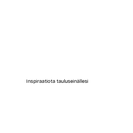
-40%*
Muotikatu Juliste
Alkaen 7,77 €
12,95 €
Inspiraatiota tauluseinällesi