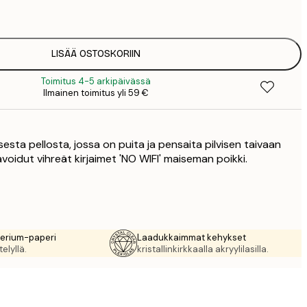
1
12
2
16
LISÄÄ OSTOSKORIIN
2
Toimitus 4-5 arkipäivässä
19
Ilmainen toimitus yli 59 €
3
26
4
esta pellosta, jossa on puita ja pensaita pilvisen taivaan
64
havoidut vihreät kirjaimet 'NO WIFI' maiseman poikki.
rerium-paperi
Laadukkaimmat kehykset
elyllä.
kristallinkirkkaalla akryylilasilla.