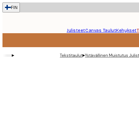
Skip
FIN
to
main
content.
Julisteet
Canvas Taulut
Kehykset
▸
▸
Tekstitaulut
Ystävällinen Muistutus Julis