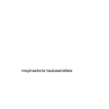
-40%*
Muotikatu Juliste
Alkaen 7,77 €
12,95 €
Inspiraatiota tauluseinällesi