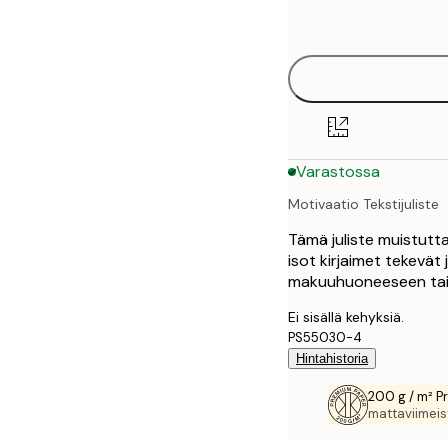
options
30x40 cm
40x50 cm
50x70 cm
Varastossa
70x100 cm
Motivaatio Tekstijuliste
100x150 cm
Tämä juliste muistutta
isot kirjaimet tekevät 
makuuhuoneeseen tai 
Ei sisällä kehyksiä.
PS55030-4
Hintahistoria
200 g / m² P
mattaviimeist