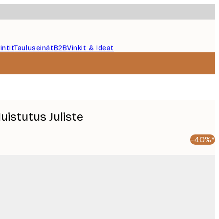
intit
Tauluseinät
B2B
Vinkit & Ideat
uistutus Juliste
-40%*