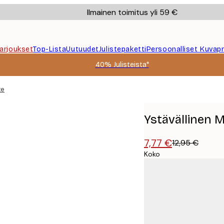
Ilmainen toimitus yli 59 €
Tarjoukset
Top-Lista
Uutuudet
Julistepaketti
Persoonalliset Kuvapr
40% Julisteista*
te
Ystävällinen M
7,77 €
12,95 €
Koko