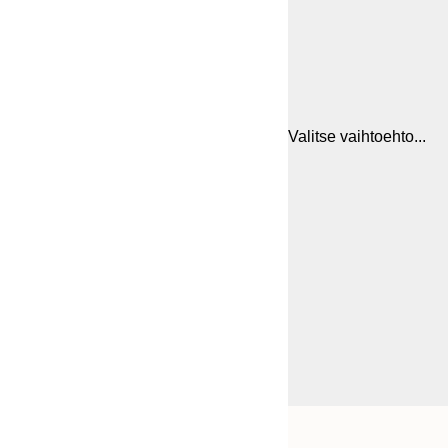
Valitse vaihtoehto...
Frame
21x30 cm