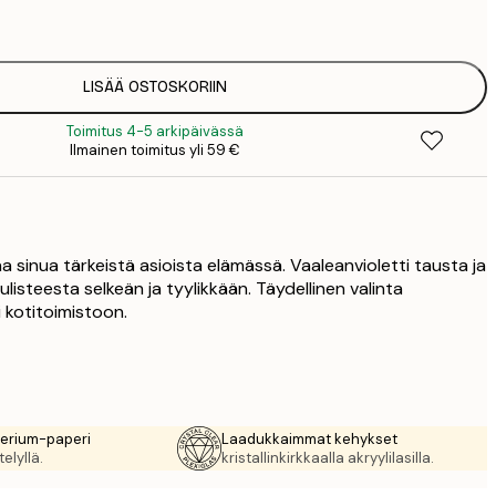
1
12
2
16
LISÄÄ OSTOSKORIIN
2
Toimitus 4-5 arkipäivässä
19
Ilmainen toimitus yli 59 €
3
26
4
64
a sinua tärkeistä asioista elämässä. Vaaleanvioletti tausta ja
julisteesta selkeän ja tyylikkään. Täydellinen valinta
kotitoimistoon.
rerium-paperi
Laadukkaimmat kehykset
elyllä.
kristallinkirkkaalla akryylilasilla.