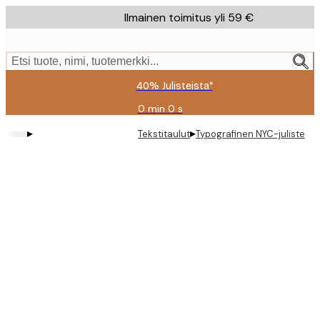
Skip
Ilmainen toimitus yli 59 €
to
main
content.
Etsi tuote, nimi, tuotemerkki...
40% Julisteista*
0 min
0 s
Voimassa
asti:
▸
▸
Tekstitaulut
Typografinen NYC-juliste
2026-
08-
09