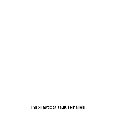
-40%*
ksu Juliste
Leopardi Juliste
Alkaen 12,87 €
21,45 €
Inspiraatiota tauluseinällesi