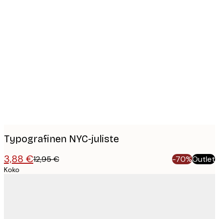
Product
images
Typografinen NYC-juliste
3,88 €
12,95 €
-70%
Outlet
Koko