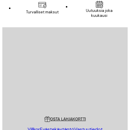
Uutuuksia joka
Turvalliset maksut
kuukausi
Sähköposti
LÄHETÄ
Store
Poster Store
Asiakaspalvelu
OSTA LAHJAKORTTI
Villkor
Evästekäytäntö
Vastuutiedot