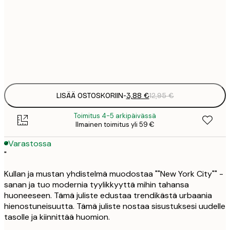
3
21x30 cm
1
Frame
options
LISÄÄ OSTOSKORIIN
-
3,88 €
12,95 €
Toimitus 4-5 arkipäivässä
Ilmainen toimitus yli 59 €
Varastossa
"
Kullan ja mustan yhdistelmä muodostaa ""New York City"" -
sanan ja tuo modernia tyylikkyyttä mihin tahansa
huoneeseen. Tämä juliste edustaa trendikästä urbaania
hienostuneisuutta. Tämä juliste nostaa sisustuksesi uudelle
tasolle ja kiinnittää huomion.