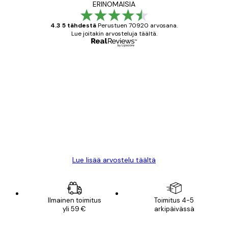
ERINOMAISIA
4.3 5 tähdestä
Perustuen 70920 arvosana.
Lue joitakin arvosteluja täältä.
Varmennettu ostaja
asiakkaiden
arvostelut
All good alweys
18 touko
Mika S
Lue lisää arvostelu täältä
Ilmainen toimitus
Toimitus 4-5
yli 59 €
arkipäivässä