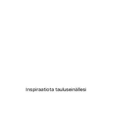
-40%*
New York City Juliste
Alkaen 7,77 €
12,95 €
Inspiraatiota tauluseinällesi