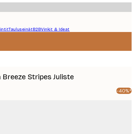
intit
Tauluseinät
B2B
Vinkit & Ideat
a Breeze Stripes Juliste
-40%*