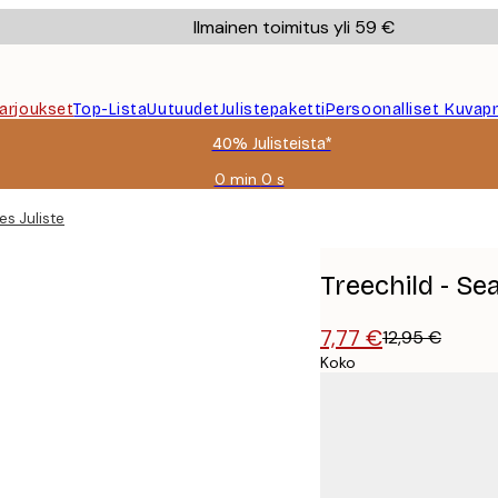
Ilmainen toimitus yli 59 €
Tarjoukset
Top-Lista
Uutuudet
Julistepaketti
Persoonalliset Kuvapr
40% Julisteista*
0 min
0 s
Voimassa
asti:
es Juliste
2026-
08-
09
Treechild - Se
7,77 €
12,95 €
Koko