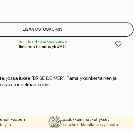
7
1
12
2
19
LISÄÄ OSTOSKORIIN
3
Toimitus 4-5 arkipäivässä
26
Ilmainen toimitus yli 59 €
4
64
iste, jossa lukee "BRISE DE MER". Tämä yksinkertainen ja
ikasta tunnelmaa kotiin.
rerium-paperi
Laadukkaimmat kehykset
elyllä.
kristallinkirkkaalla akryylilasilla.