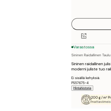
Frame
21x30 cm
options
30x40 cm
50x70 cm
70x100 cm
Varastossa
100x150 cm
Sininen Raidallinen Taulu
Sininen raidallinen jul
moderni juliste tuo ra
Ei sisällä kehyksiä.
PS57675-4
Hintahistoria
200 g / m² P
mattaviimeist