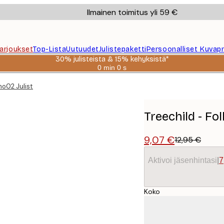
Ilmainen toimitus yli 59 €
Tarjoukset
Top-Lista
Uutuudet
Julistepaketti
Persoonalliset Kuvapr
30% julisteista & 15% kehyksistä*
0 min
0 s
Voimassa
asti:
no02 Juliste
2026-
08-
06
Treechild - F
9,07 €
12,95 €
Aktivoi jäsenhintasi
|
7
Koko