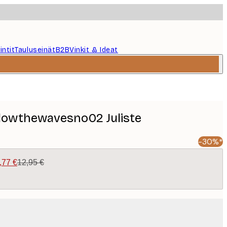
intit
Tauluseinät
B2B
Vinkit & Ideat
ollowthewavesno02 Juliste
-30%*
,77 €
12,95 €