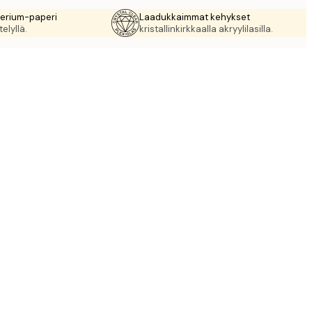
rerium-paperi
Laadukkaimmat kehykset
elyllä.
kristallinkirkkaalla akryylilasilla.