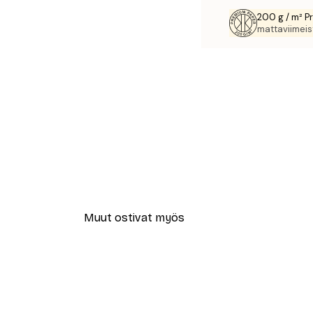
200 g / m² P
mattaviimeist
Muut ostivat myös