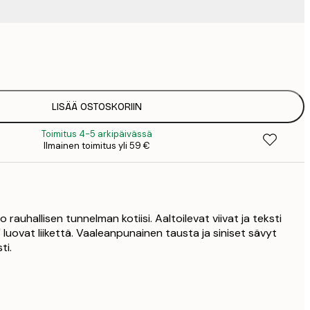
9
1
15
2
19
LISÄÄ OSTOSKORIIN
2
Toimitus 4-5 arkipäivässä
23
Ilmainen toimitus yli 59 €
3
30
4
75
o rauhallisen tunnelman kotiisi. Aaltoilevat viivat ja teksti
ovat liikettä. Vaaleanpunainen tausta ja siniset sävyt
ti.