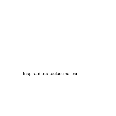
-30%*
Menina Lisboa - Boheemi Ranta
Alkaen 9,07 €
12,95 €
Inspiraatiota tauluseinällesi