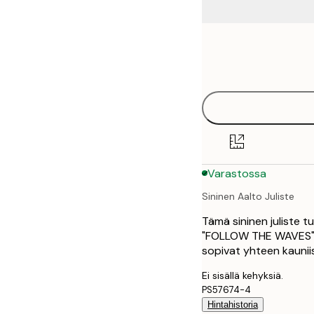
Frame
21x30 cm
options
30x40 cm
40x50 cm
50x70 cm
Varastossa
70x100 cm
Sininen Aalto Juliste
100x150 cm
Tämä sininen juliste tu
"FOLLOW THE WAVES" lu
sopivat yhteen kauniis
Ei sisällä kehyksiä.
PS57674-4
Hintahistoria