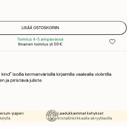
7
1
12
2
16
LISÄÄ OSTOSKORIIN
2
Toimitus 4-5 arkipäivässä
16
Ilmainen toimitus yli 59 €
2
19
3
26
4
kind" isoilla kermanvärisillä kirjaimilla vaalealla violetilla
64
n ja piristävä juliste.
rerium-paperi
Laadukkaimmat kehykset
elyllä.
kristallinkirkkaalla akryylilasilla.