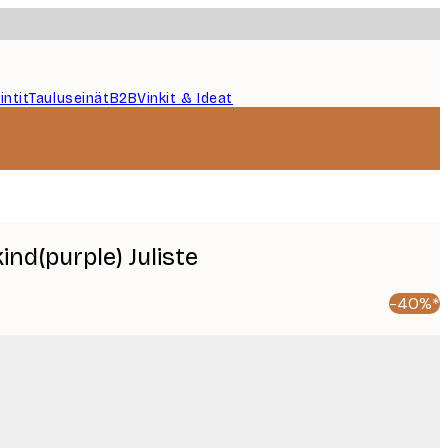
intit
Tauluseinät
B2B
Vinkit & Ideat
ind(purple) Juliste
-40%*