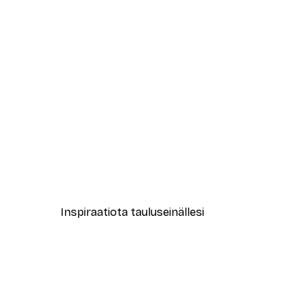
-40%*
Essa Van Reis - Serene Woman
Alkaen 7,77 €
12,95 €
Inspiraatiota tauluseinällesi