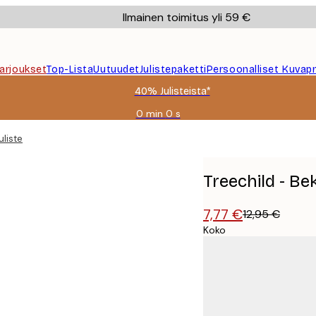
Ilmainen toimitus yli 59 €
Tarjoukset
Top-Lista
Uutuudet
Julistepaketti
Persoonalliset Kuvapr
40% Julisteista*
0 min
0 s
Voimassa
asti:
uliste
2026-
08-
09
Treechild - Bek
7,77 €
12,95 €
Koko