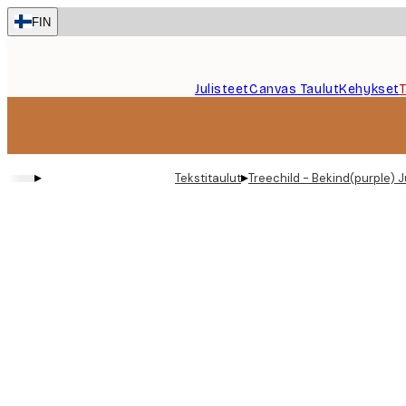
Skip
FIN
to
main
content.
Julisteet
Canvas Taulut
Kehykset
▸
▸
Tekstitaulut
Treechild - Bekind(purple) J