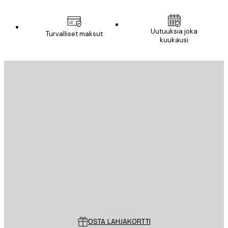
Uutuuksia joka
Turvalliset maksut
kuukausi
Sähköposti
LÄHETÄ
Store
Poster Store
Asiakaspalvelu
OSTA LAHJAKORTTI