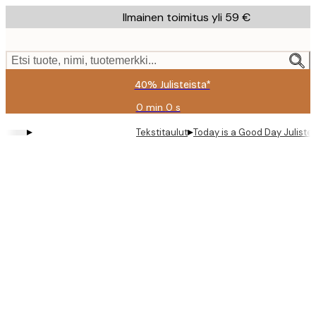
Skip
Ilmainen toimitus yli 59 €
to
main
content.
Etsi tuote, nimi, tuotemerkki...
40% Julisteista*
0 min
0 s
Voimassa
asti:
▸
▸
Tekstitaulut
Today is a Good Day Juliste
2026-
08-
09