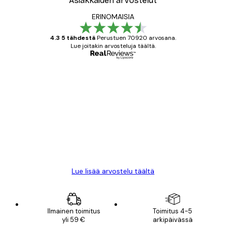
Asiakkaiden arvostelut
ERINOMAISIA
4.3 5 tähdestä
Perustuen 70920 arvosana.
Lue joitakin arvosteluja täältä.
Varmennettu ostaja
asiakkaiden
arvostelut
All good alweys
18 touko
Mika S
Lue lisää arvostelu täältä
Ilmainen toimitus
Toimitus 4-5
yli 59 €
arkipäivässä