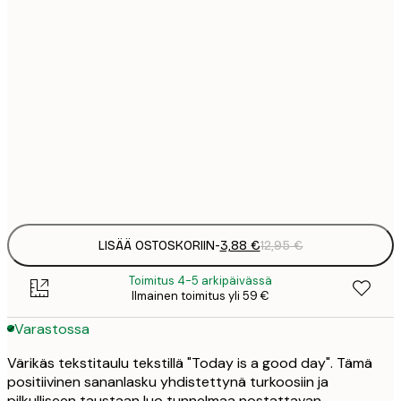
3
21x30 cm
1
5
30x40 cm
2
8
50x70 cm
3
Frame
options
LISÄÄ OSTOSKORIIN
-
3,88 €
12,95 €
Toimitus 4-5 arkipäivässä
Ilmainen toimitus yli 59 €
Varastossa
Värikäs tekstitaulu tekstillä "Today is a good day". Tämä
positiivinen sananlasku yhdistettynä turkoosiin ja
pilkulliseen taustaan luo tunnelmaa nostattavan