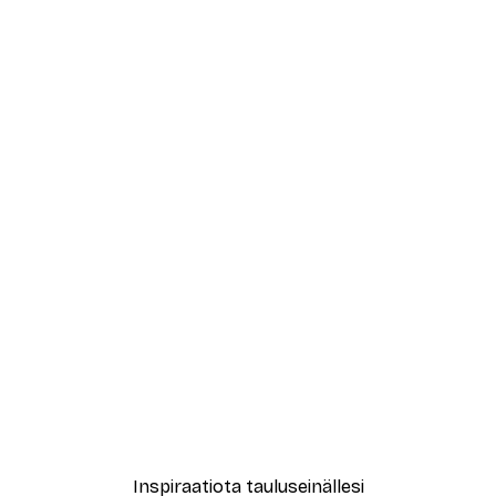
-40%*
New York City Juliste
Alkaen 7,77 €
12,95 €
Inspiraatiota tauluseinällesi