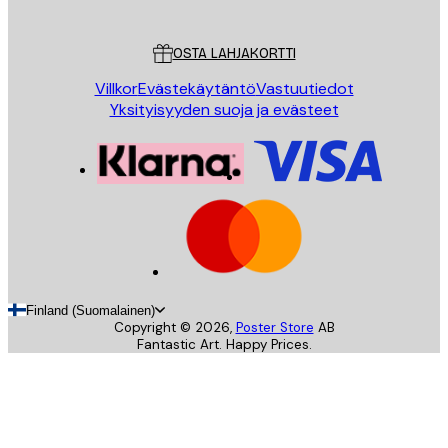
Asiakaspalvelu
OSTA LAHJAKORTTI
Villkor
Evästekäytäntö
Vastuutiedot
Yksityisyyden suoja ja evästeet
Finland (Suomalainen)
Copyright ©
2026
,
Poster Store
AB
Fantastic Art. Happy Prices.