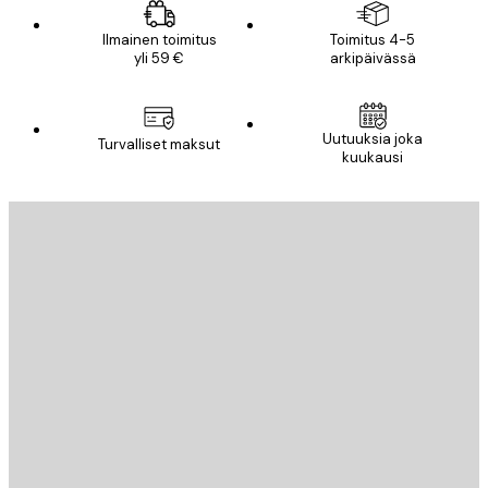
Ilmainen toimitus
Toimitus 4-5
yli 59 €
arkipäivässä
Uutuuksia joka
Turvalliset maksut
kuukausi
Sähköposti
LÄHETÄ
Store
Poster Store