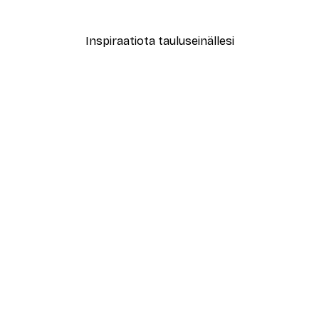
Alkaen 7,77 €
12,95 €
Inspiraatiota tauluseinällesi