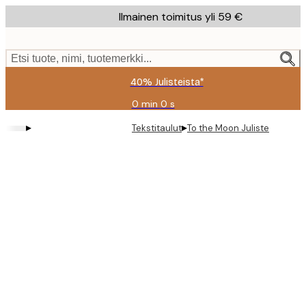
Skip
Ilmainen toimitus yli 59 €
to
main
content.
Etsi tuote, nimi, tuotemerkki...
40% Julisteista*
0 min
0 s
Voimassa
asti:
▸
▸
Tekstitaulut
To the Moon Juliste
2026-
08-
09