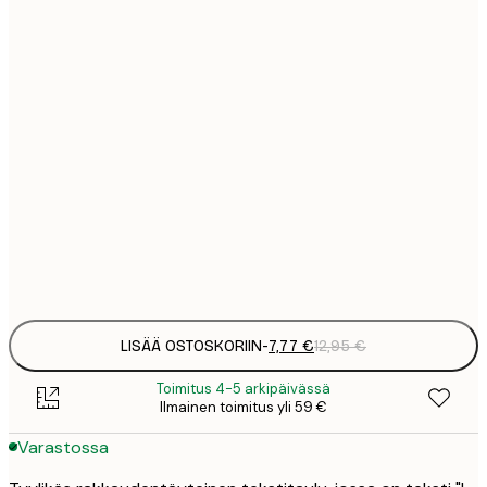
7
21x30 cm
1
12
30x40 cm
2
16
40x50 cm
2
19
50x70 cm
3
Frame
options
LISÄÄ OSTOSKORIIN
-
7,77 €
12,95 €
Toimitus 4-5 arkipäivässä
Ilmainen toimitus yli 59 €
Varastossa