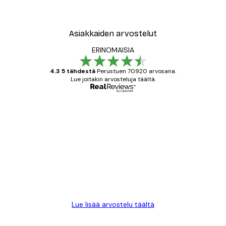
Asiakkaiden arvostelut
ERINOMAISIA
4.3 5 tähdestä
Perustuen 70920 arvosana.
Lue joitakin arvosteluja täältä.
Varmennettu ostaja
asiakkaiden
arvostelut
All good alweys
18 touko
Mika S
Lue lisää arvostelu täältä