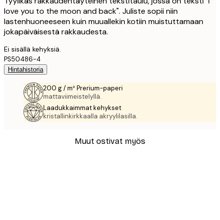
Tyylikäs rakkaudentäyteinen tekstitaulu, jossa on teksti "I
love you to the moon and back". Juliste sopii niin
lastenhuoneeseen kuin muuallekin kotiin muistuttamaan
jokapäiväisestä rakkaudesta.
Ei sisällä kehyksiä.
PS50486-4
Hintahistoria
200 g / m² Prerium-paperi
mattaviimeistelyllä.
Laadukkaimmat kehykset
kristallinkirkkaalla akryylilasilla.
Muut ostivat myös