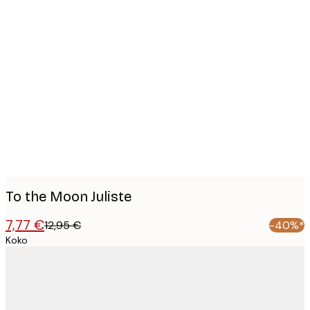
Product
images
To the Moon Juliste
7,77 €
12,95 €
-40%*
Koko