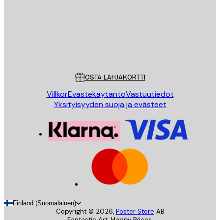
Store
Poster Store
Asiakaspalvelu
OSTA LAHJAKORTTI
Villkor
Evästekäytäntö
Vastuutiedot
Yksityisyyden suoja ja evästeet
Finland (Suomalainen)
Copyright ©
2026
,
Poster Store
AB
Fantastic Art. Happy Prices.