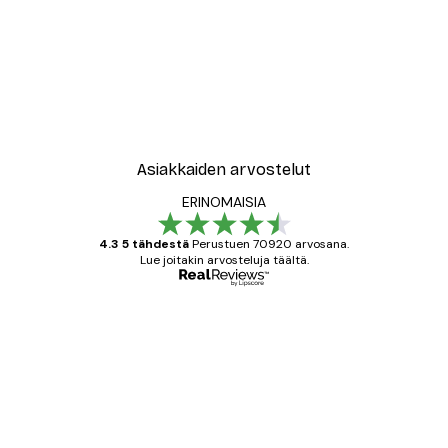
Asiakkaiden arvostelut
ERINOMAISIA
4.3 5 tähdestä
Perustuen 70920 arvosana.
Lue joitakin arvosteluja täältä.
Varmennettu ostaja
asiakkaiden
arvostelut
All good alweys
18 touko