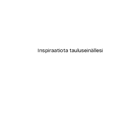
-40%*
Muotikatu Juliste
Alkaen 7,77 €
12,95 €
Inspiraatiota tauluseinällesi