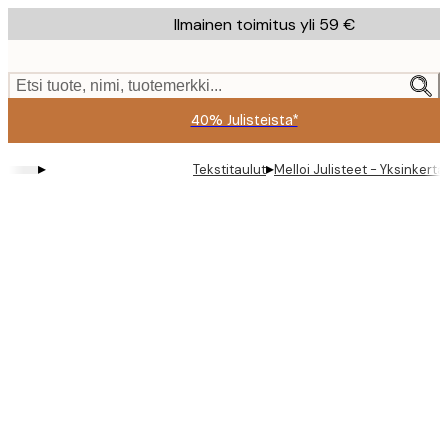
Skip
Ilmainen toimitus yli 59 €
to
main
content.
Etsi tuote, nimi, tuotemerkki...
40% Julisteista*
▸
▸
Tekstitaulut
Melloi Julisteet - Yksinkertai