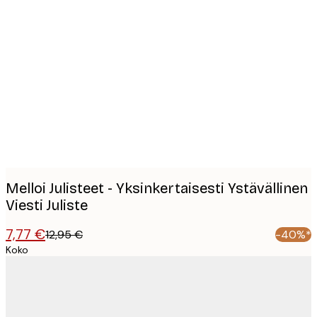
Product
images
Melloi Julisteet - Yksinkertaisesti Ystävällinen
Viesti Juliste
7,77 €
12,95 €
-40%*
Koko