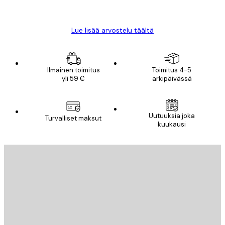
Mika S
Lue lisää arvostelu täältä
Ilmainen toimitus
Toimitus 4-5
yli 59 €
arkipäivässä
Uutuuksia joka
Turvalliset maksut
kuukausi
Sähköposti
LÄHETÄ