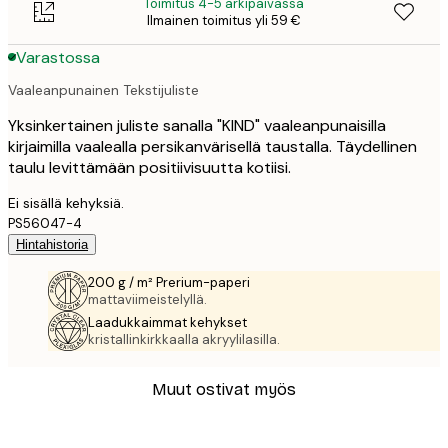
Toimitus 4-5 arkipäivässä
Ilmainen toimitus yli 59 €
Varastossa
Vaaleanpunainen Tekstijuliste
Yksinkertainen juliste sanalla "KIND" vaaleanpunaisilla
kirjaimilla vaalealla persikanvärisellä taustalla. Täydellinen
taulu levittämään positiivisuutta kotiisi.
Ei sisällä kehyksiä.
PS56047-4
Hintahistoria
200 g / m² Prerium-paperi
mattaviimeistelyllä.
Laadukkaimmat kehykset
kristallinkirkkaalla akryylilasilla.
Muut ostivat myös