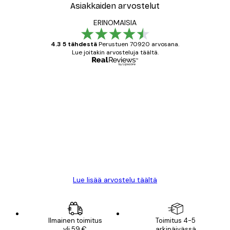
Asiakkaiden arvostelut
ERINOMAISIA
4.3 5 tähdestä
Perustuen 70920 arvosana.
Lue joitakin arvosteluja täältä.
Varmennettu ostaja
asiakkaiden
arvostelut
All good alweys
18 touko
Mika S
Lue lisää arvostelu täältä
Ilmainen toimitus
Toimitus 4-5
yli 59 €
arkipäivässä