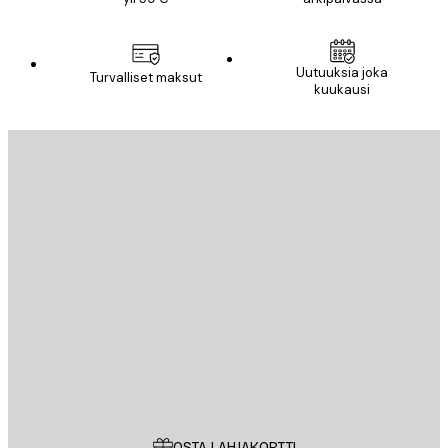
Uutuuksia joka
Turvalliset maksut
kuukausi
Sähköposti
LÄHETÄ
Store
Poster Store
Asiakaspalvelu
OSTA LAHJAKORTTI