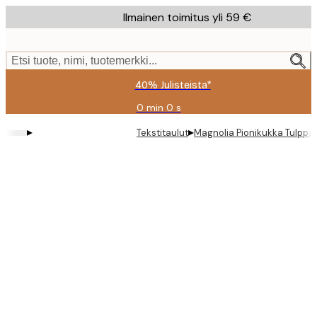
Skip
Ilmainen toimitus yli 59 €
to
main
content.
Etsi tuote, nimi, tuotemerkki...
40% Julisteista*
0 min
0 s
Voimassa
asti:
▸
▸
Tekstitaulut
Magnolia Pionikukka Tulppaa
2026-
08-
09