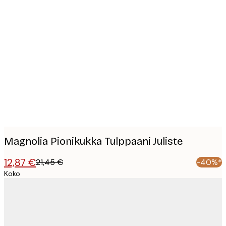
Product
images
Magnolia Pionikukka Tulppaani Juliste
12,87 €
21,45 €
-40%*
Koko