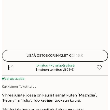
12
30x40 cm
2
21
50x70 cm
3
Frame
options
LISÄÄ OSTOSKORIIN
-
12,87 €
21,45 €
Toimitus 4-5 arkipäivässä
Ilmainen toimitus yli 59 €
Varastossa
Kukkainen Tekstitaide
Vihreä juliste, jossa on kauniit sanat kuten "Magnolia",
"Peony" ja "Tulip". Tuo kevään tuoksun kotiisi.
Tämän julisteen on suunnitellut alun perin yksi