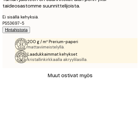
taideosastomme suunnittelijoista.
Ei sisällä kehyksiä.
PS53697-5
Hintahistoria
200 g / m² Prerium-paperi
mattaviimeistelyllä.
Laadukkaimmat kehykset
kristallinkirkkaalla akryylilasilla.
Muut ostivat myös