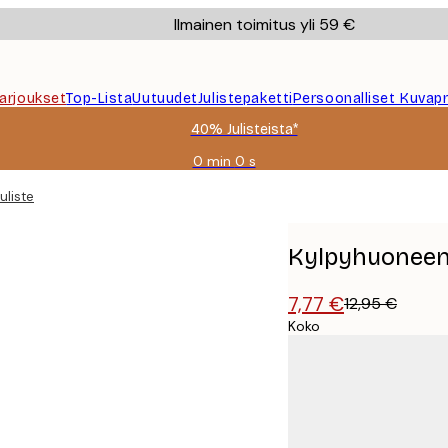
Ilmainen toimitus yli 59 €
Tarjoukset
Top-Lista
Uutuudet
Julistepaketti
Persoonalliset Kuvapr
40% Julisteista*
0 min
0 s
Voimassa
asti:
uliste
2026-
08-
09
Kylpyhuoneen 
7,77 €
12,95 €
Koko