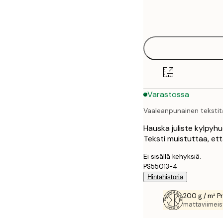
Frame
21x30 cm
options
30x40 cm
40x50 cm
50x70 cm
Varastossa
70x100 cm
Vaaleanpunainen tekstit
Hauska juliste kylpyhu
Teksti muistuttaa, et
Ei sisällä kehyksiä.
PS55013-4
Hintahistoria
200 g / m² P
mattaviimeist