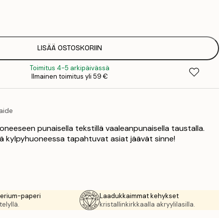
7
1
12
2
16
LISÄÄ OSTOSKORIIN
2
Toimitus 4-5 arkipäivässä
19
Ilmainen toimitus yli 59 €
3
26
4
aide
oneeseen punaisella tekstillä vaaleanpunaisella taustalla.
tä kylpyhuoneessa tapahtuvat asiat jäävät sinne!
rerium-paperi
Laadukkaimmat kehykset
elyllä.
kristallinkirkkaalla akryylilasilla.