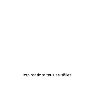
-40%*
Neetesh Kumar - Mukavaa Kaka
Alkaen 7,77 €
12,95 €
Inspiraatiota tauluseinällesi