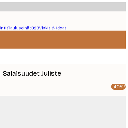
intit
Tauluseinät
B2B
Vinkit & Ideat
Salaisuudet Juliste
-40%*