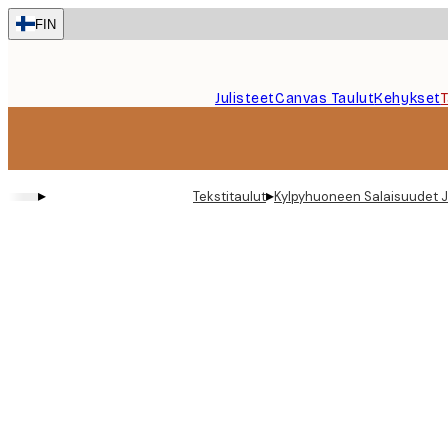
Skip
FIN
to
main
content.
Julisteet
Canvas Taulut
Kehykset
▸
▸
Tekstitaulut
Kylpyhuoneen Salaisuudet J