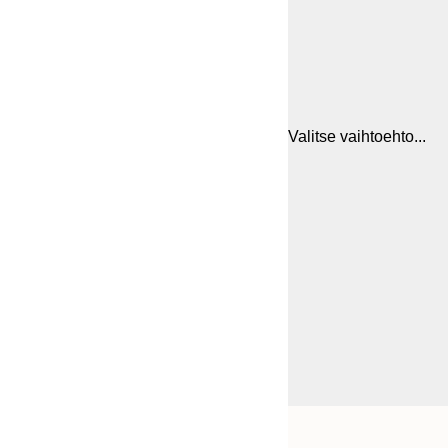
Valitse vaihtoehto...
Frame
21x30 cm