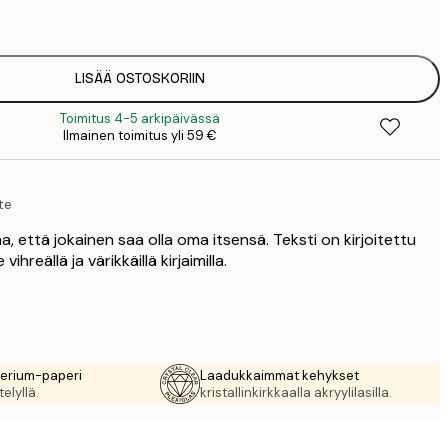
1
12
2
16
LISÄÄ OSTOSKORIIN
2
Toimitus 4-5 arkipäivässä
16
Ilmainen toimitus yli 59 €
2
19
3
te
26
4
a, että jokainen saa olla oma itsensä. Teksti on kirjoitettu
ihreällä ja värikkäillä kirjaimilla.
rerium-paperi
Laadukkaimmat kehykset
elyllä.
kristallinkirkkaalla akryylilasilla.