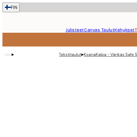
Skip
FIN
to
main
content.
Julisteet
Canvas Taulut
Kehykset
▸
▸
Tekstitaulut
KsanaKalpa - Värikäs Safe S