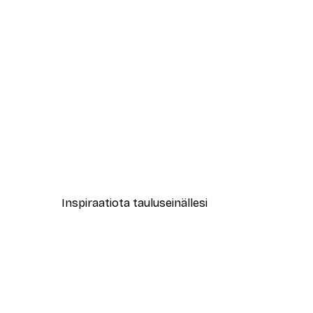
-40%*
Coco Juliste
Alkaen 7,77 €
12,95 €
Inspiraatiota tauluseinällesi