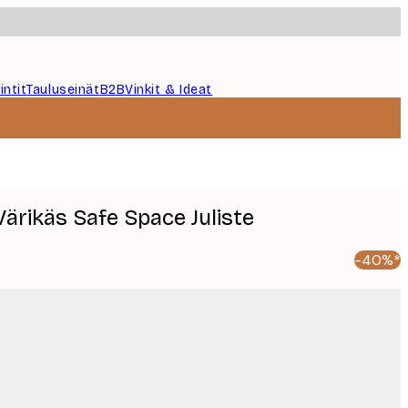
intit
Tauluseinät
B2B
Vinkit & Ideat
ärikäs Safe Space Juliste
-40%*