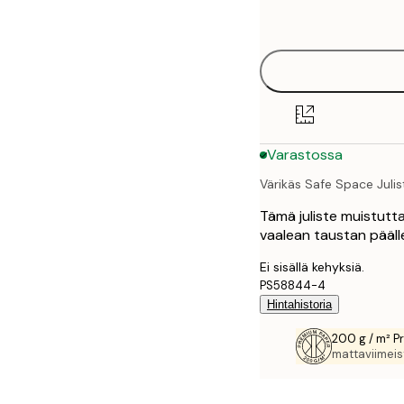
options
30x40 cm
40x50 cm
50x50 cm
Varastossa
50x70 cm
Värikäs Safe Space Julis
70x100 cm
Tämä juliste muistutta
vaalean taustan päälle v
Ei sisällä kehyksiä.
PS58844-4
Hintahistoria
200 g / m² P
mattaviimeist