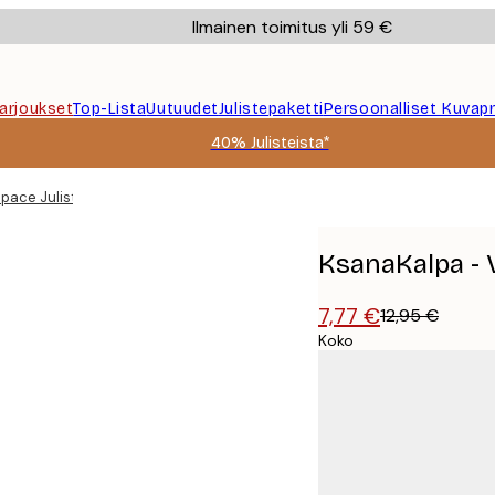
Ilmainen toimitus yli 59 €
Tarjoukset
Top-Lista
Uutuudet
Julistepaketti
Persoonalliset Kuvapr
40% Julisteista*
pace Juliste
KsanaKalpa - V
7,77 €
12,95 €
Koko