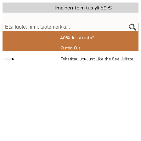
Skip
Ilmainen toimitus yli 59 €
to
main
content.
Etsi tuote, nimi, tuotemerkki...
40% Julisteista*
0 min
0 s
Voimassa
asti:
▸
▸
Tekstitaulut
Just Like the Sea Juliste
2026-
08-
09