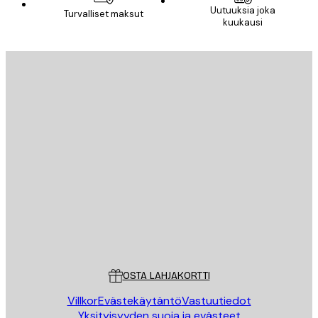
Uutuuksia joka
Turvalliset maksut
kuukausi
Sähköposti
LÄHETÄ
Store
Poster Store
Asiakaspalvelu
OSTA LAHJAKORTTI
Villkor
Evästekäytäntö
Vastuutiedot
Yksityisyyden suoja ja evästeet