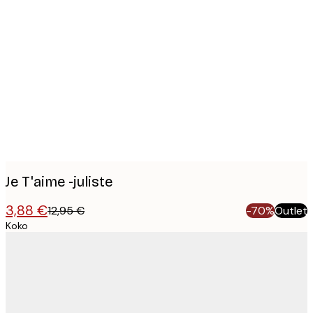
Product
images
Je T'aime -juliste
3,88 €
12,95 €
-70%
Outlet
Koko