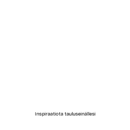
-30%*
ori No2-juliste
Coco Juliste
Alkaen 9,07 €
12,95 €
Inspiraatiota tauluseinällesi