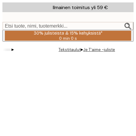
Skip
Ilmainen toimitus yli 59 €
to
main
content.
Etsi tuote, nimi, tuotemerkki...
30% julisteista & 15% kehyksistä*
0 min
0 s
Voimassa
asti:
▸
▸
Tekstitaulut
Je T'aime -juliste
2026-
08-
06