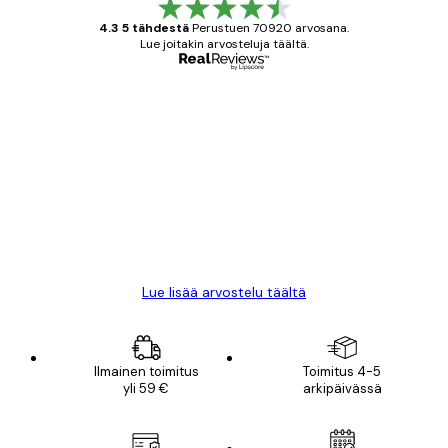
4.3 5 tähdestä
Perustuen 70920 arvosana.
Lue joitakin arvosteluja täältä.
Varmennettu ostaja
asiakkaiden
arvostelut
All good alweys
18 touko
Mika S
Lue lisää arvostelu täältä
Ilmainen toimitus
Toimitus 4-5
yli 59 €
arkipäivässä