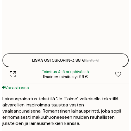
3
21x30 cm
1
5
30x40 cm
2
Frame
options
LISÄÄ OSTOSKORIIN
-
3,88 €
12,95 €
Toimitus 4-5 arkipäivässä
Ilmainen toimitus yli 59 €
Varastossa
Lainauspainatus tekstillä "Je T'aime" valkoisella tekstillä
akvarellien inspiroimaa taustaa vasten
vaaleanpunaisena. Romanttinen lainausprintti, joka sopii
erinomaisesti makuuhuoneeseen muiden rauhallisten
julisteiden ja lainausmerkkien kanssa.