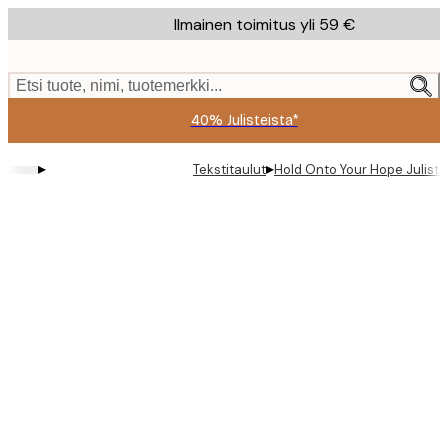
Skip
Ilmainen toimitus yli 59 €
to
main
content.
Etsi tuote, nimi, tuotemerkki...
40% Julisteista*
▸
▸
Tekstitaulut
Hold Onto Your Hope Juliste