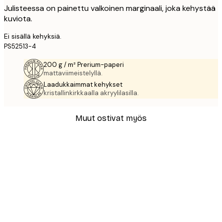
Julisteessa on painettu valkoinen marginaali, joka kehystää
kuviota.
Ei sisällä kehyksiä.
PS52513-4
200 g / m² Prerium-paperi
mattaviimeistelyllä.
Laadukkaimmat kehykset
kristallinkirkkaalla akryylilasilla.
Muut ostivat myös