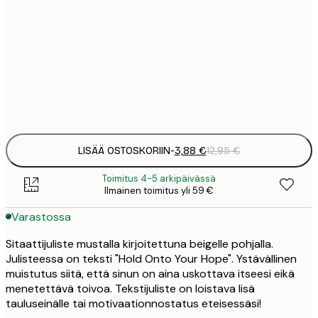
3
21x30 cm
1
5
30x40 cm
2
Frame
options
LISÄÄ OSTOSKORIIN
-
3,88 €
12,95 €
Toimitus 4-5 arkipäivässä
Ilmainen toimitus yli 59 €
Varastossa
Sitaattijuliste mustalla kirjoitettuna beigelle pohjalla.
Julisteessa on teksti "Hold Onto Your Hope". Ystävällinen
muistutus siitä, että sinun on aina uskottava itseesi eikä
menetettävä toivoa. Tekstijuliste on loistava lisä
tauluseinälle tai motivaationnostatus eteisessäsi!