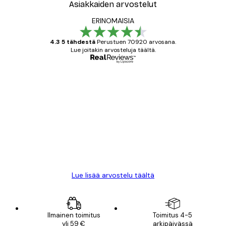
Asiakkaiden arvostelut
ERINOMAISIA
4.3 5 tähdestä
Perustuen 70920 arvosana.
Lue joitakin arvosteluja täältä.
Varmennettu ostaja
asiakkaiden
arvostelut
All good alweys
18 touko
Mika S
Lue lisää arvostelu täältä
Ilmainen toimitus
Toimitus 4-5
yli 59 €
arkipäivässä