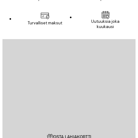
Uutuuksia joka
Turvalliset maksut
kuukausi
Sähköposti
LÄHETÄ
Store
Poster Store
Asiakaspalvelu
OSTA LAHJAKORTTI