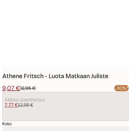
Product
images
Athene Fritsch - Luota Matkaan Juliste
9,07 €
12,95 €
-30%*
Aktivoi jäsenhintasi
7,77 €
12,95 €
Koko