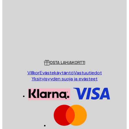
Sähköposti
LÄHETÄ
Store
Poster Store
Asiakaspalvelu
OSTA LAHJAKORTTI
Villkor
Evästekäytäntö
Vastuutiedot
Yksityisyyden suoja ja evästeet