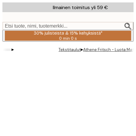
Skip
Ilmainen toimitus yli 59 €
to
main
content.
Etsi tuote, nimi, tuotemerkki...
30% julisteista & 15% kehyksistä*
0 min
0 s
Voimassa
asti:
▸
▸
Tekstitaulut
Athene Fritsch - Luota Matk
2026-
08-
06