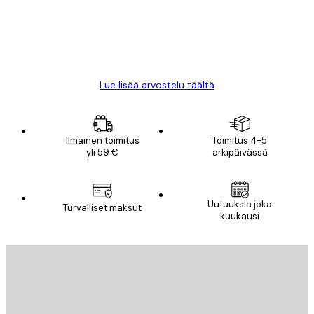
18 touko
Mika S
Lue lisää arvostelu täältä
Ilmainen toimitus
Toimitus 4-5
yli 59 €
arkipäivässä
Uutuuksia joka
Turvalliset maksut
kuukausi