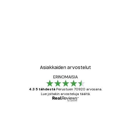
-30%*
le No2 Juliste
New York City Juliste
Alkaen 9,07 €
12,95 €
Asiakkaiden arvostelut
ERINOMAISIA
4.3 5 tähdestä
Perustuen 70920 arvosana.
Lue joitakin arvosteluja täältä.
Varmennettu ostaja
asiakkaiden
arvostelut
All good alweys