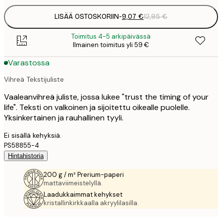
LISÄÄ OSTOSKORIIN
-
9,07 €
12,95 €
Toimitus 4-5 arkipäivässä
Ilmainen toimitus yli 59 €
Varastossa
Vihreä Tekstijuliste
Vaaleanvihreä juliste, jossa lukee "trust the timing of your
life". Teksti on valkoinen ja sijoitettu oikealle puolelle.
Yksinkertainen ja rauhallinen tyyli.
Ei sisällä kehyksiä.
PS58855-4
Hintahistoria
200 g / m² Prerium-paperi
mattaviimeistelyllä.
Laadukkaimmat kehykset
kristallinkirkkaalla akryylilasilla.