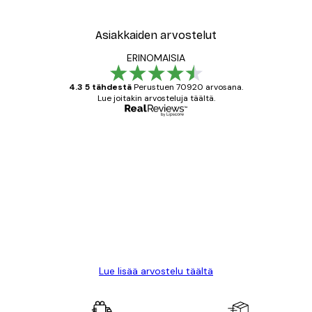
Asiakkaiden arvostelut
ERINOMAISIA
4.3 5 tähdestä
Perustuen 70920 arvosana.
Lue joitakin arvosteluja täältä.
Varmennettu ostaja
asiakkaiden
arvostelut
All good alweys
18 touko
Mika S
Lue lisää arvostelu täältä