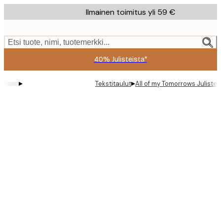
Skip
Ilmainen toimitus yli 59 €
to
main
content.
Etsi tuote, nimi, tuotemerkki...
40% Julisteista*
▸
▸
Tekstitaulut
All of my Tomorrows Juliste