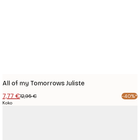
Product
images
All of my Tomorrows Juliste
7,77 €
12,95 €
-40%*
Koko