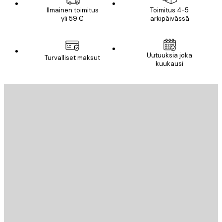
Ilmainen toimitus
Toimitus 4-5
yli 59 €
arkipäivässä
Uutuuksia joka
Turvalliset maksut
kuukausi
Sähköposti
LÄHETÄ
Store
Poster Store