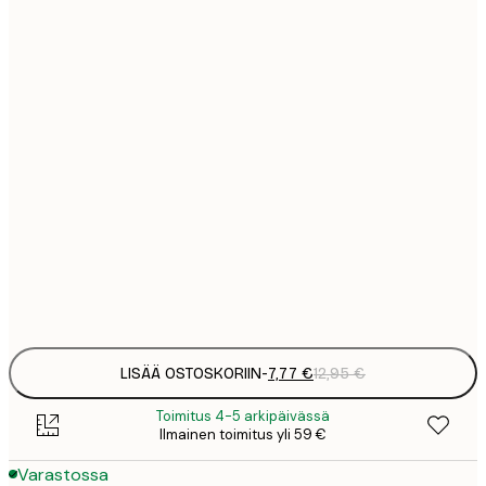
7
21x30 cm
1
12
30x40 cm
2
16
40x50 cm
2
16
50x50 cm
2
19
50x70 cm
3
Frame
options
LISÄÄ OSTOSKORIIN
-
7,77 €
12,95 €
Toimitus 4-5 arkipäivässä
Ilmainen toimitus yli 59 €
Varastossa