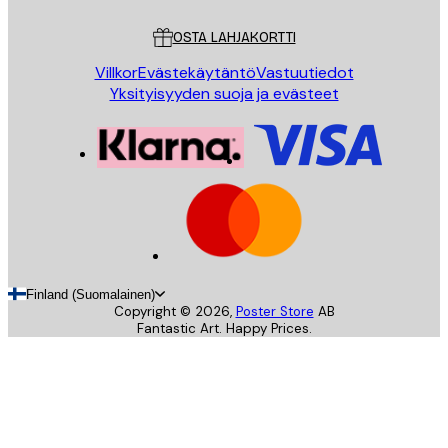
Asiakaspalvelu
OSTA LAHJAKORTTI
Villkor
Evästekäytäntö
Vastuutiedot
Yksityisyyden suoja ja evästeet
Finland (Suomalainen)
Copyright ©
2026
,
Poster Store
AB
Fantastic Art. Happy Prices.