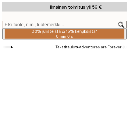
Skip
Ilmainen toimitus yli 59 €
to
main
content.
Etsi tuote, nimi, tuotemerkki...
30% julisteista & 15% kehyksistä*
0 min
0 s
Voimassa
asti:
▸
▸
Tekstitaulut
Adventures are Forever Juli
2026-
08-
06