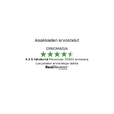
Asiakkaiden arvostelut
ERINOMAISIA
4.3 5 tähdestä
Perustuen 70920 arvosana.
Lue joitakin arvosteluja täältä.
Varmennettu ostaja
asiakkaiden
arvostelut
All good alweys
18 touko
Mika S