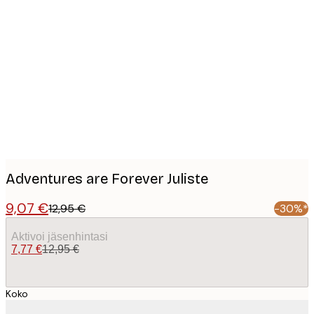
Product
images
Adventures are Forever Juliste
9,07 €
12,95 €
-30%*
Aktivoi jäsenhintasi
7,77 €
12,95 €
Koko