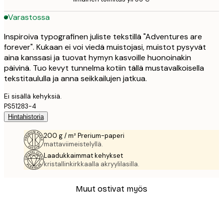
Varastossa
Inspiroiva typografinen juliste tekstillä "Adventures are
forever". Kukaan ei voi viedä muistojasi, muistot pysyvät
aina kanssasi ja tuovat hymyn kasvoille huonoinakin
päivinä. Tuo kevyt tunnelma kotiin tällä mustavalkoisella
tekstitaululla ja anna seikkailujen jatkua.
Ei sisällä kehyksiä.
PS51283-4
Hintahistoria
200 g / m² Prerium-paperi
mattaviimeistelyllä.
Laadukkaimmat kehykset
kristallinkirkkaalla akryylilasilla.
Muut ostivat myös