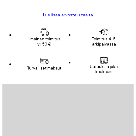
Lue lisää arvostelu täältä
Ilmainen toimitus
Toimitus 4-5
yli 59 €
arkipäivässä
Uutuuksia joka
Turvalliset maksut
kuukausi
Sähköposti
LÄHETÄ