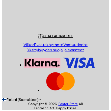
Store
Poster Store
Asiakaspalvelu
OSTA LAHJAKORTTI
Villkor
Evästekäytäntö
Vastuutiedot
Yksityisyyden suoja ja evästeet
Finland (Suomalainen)
Copyright ©
2026
,
Poster Store
AB
Fantastic Art. Happy Prices.