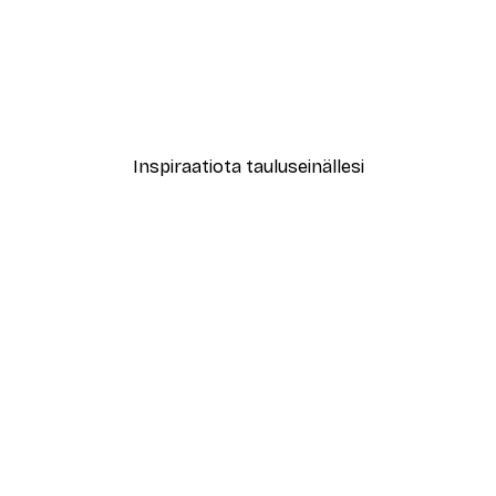
-30%*
sa Juliste
Rantaheinä Juliste
Alkaen 9,07 €
12,95 €
Inspiraatiota tauluseinällesi