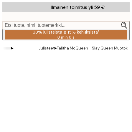
Skip
Ilmainen toimitus yli 59 €
to
main
content.
Etsi tuote, nimi, tuotemerkki...
30% julisteista & 15% kehyksistä*
0 min
0 s
Voimassa
asti:
▸
▸
Julisteet
Talitha McQueen - Slay Queen Muotokuva
2026-
08-
06