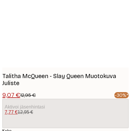
Product
images
Talitha McQueen - Slay Queen Muotokuva
Juliste
9,07 €
12,95 €
-30%*
Aktivoi jäsenhintasi
7,77 €
12,95 €
Koko