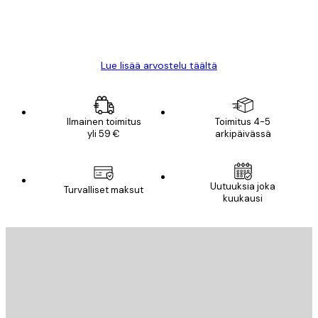
18 touko
Mika S
Lue lisää arvostelu täältä
Ilmainen toimitus
Toimitus 4-5
yli 59 €
arkipäivässä
Uutuuksia joka
Turvalliset maksut
kuukausi
Sähköposti