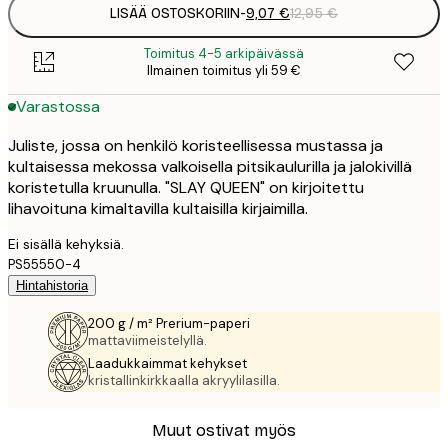
LISÄÄ OSTOSKORIIN
-
9,07 €
12,95 €
Toimitus 4-5 arkipäivässä
Ilmainen toimitus yli 59 €
Varastossa
Juliste, jossa on henkilö koristeellisessa mustassa ja
kultaisessa mekossa valkoisella pitsikaulurilla ja jalokivillä
koristetulla kruunulla. "SLAY QUEEN" on kirjoitettu
lihavoituna kimaltavilla kultaisilla kirjaimilla.
Ei sisällä kehyksiä.
PS55550-4
Hintahistoria
200 g / m² Prerium-paperi
mattaviimeistelyllä.
Laadukkaimmat kehykset
kristallinkirkkaalla akryylilasilla.
Muut ostivat myös