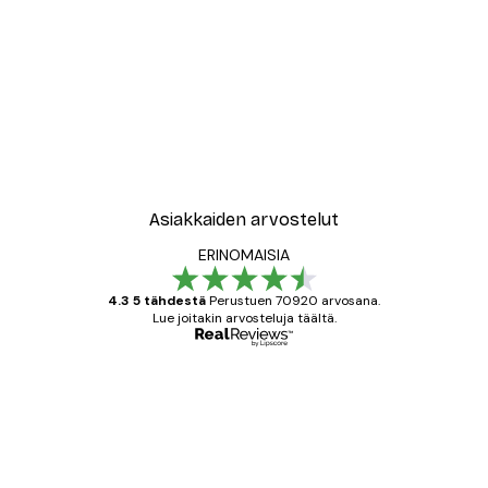
-30%*
New York City Juliste
Alkaen 9,07 €
12,95 €
Asiakkaiden arvostelut
ERINOMAISIA
4.3 5 tähdestä
Perustuen 70920 arvosana.
Lue joitakin arvosteluja täältä.
Varmennettu ostaja
asiakkaiden
arvostelut
All good alweys