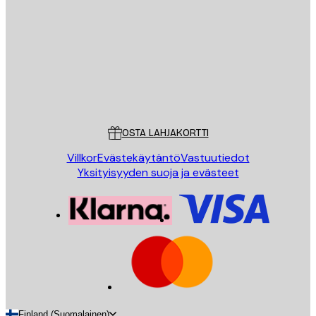
LÄHETÄ
Store
Poster Store
Asiakaspalvelu
OSTA LAHJAKORTTI
Villkor
Evästekäytäntö
Vastuutiedot
Yksityisyyden suoja ja evästeet
Finland (Suomalainen)