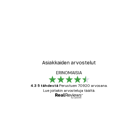
Asiakkaiden arvostelut
ERINOMAISIA
4.3 5 tähdestä
Perustuen 70920 arvosana.
Lue joitakin arvosteluja täältä.
Varmennettu ostaja
asiakkaiden
arvostelut
All good alweys