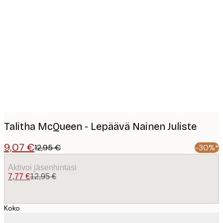
Product
images
Talitha McQueen - Lepäävä Nainen Juliste
9,07 €
12,95 €
-30%*
Aktivoi jäsenhintasi
7,77 €
12,95 €
Koko