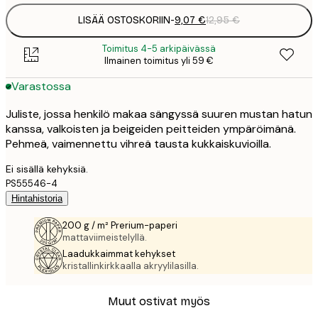
LISÄÄ OSTOSKORIIN
-
9,07 €
12,95 €
Toimitus 4-5 arkipäivässä
Ilmainen toimitus yli 59 €
Varastossa
Juliste, jossa henkilö makaa sängyssä suuren mustan hatun
kanssa, valkoisten ja beigeiden peitteiden ympäröimänä.
Pehmeä, vaimennettu vihreä tausta kukkaiskuvioilla.
Ei sisällä kehyksiä.
PS55546-4
Hintahistoria
200 g / m² Prerium-paperi
mattaviimeistelyllä.
Laadukkaimmat kehykset
kristallinkirkkaalla akryylilasilla.
Muut ostivat myös