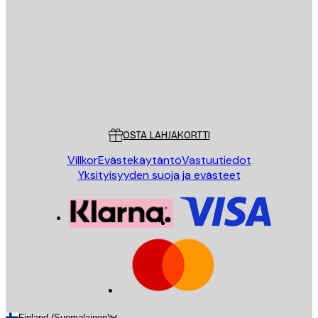
LÄHETÄ
Store
Poster Store
Asiakaspalvelu
OSTA LAHJAKORTTI
Villkor
Evästekäytäntö
Vastuutiedot
Yksityisyyden suoja ja evästeet
Finland (Suomalainen)