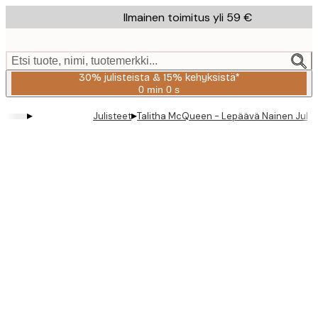
Skip
Ilmainen toimitus yli 59 €
to
main
content.
Etsi tuote, nimi, tuotemerkki...
30% julisteista & 15% kehyksistä*
0 min
0 s
Voimassa
asti:
▸
▸
Julisteet
Talitha McQueen - Lepäävä Nainen Julis
2026-
08-
06