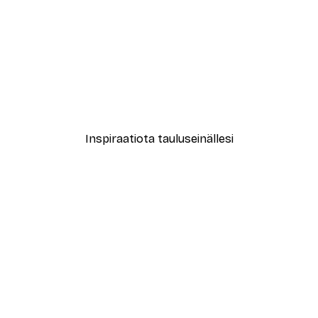
-30%*
le No2 Juliste
New York City Juliste
Alkaen 9,07 €
12,95 €
Inspiraatiota tauluseinällesi