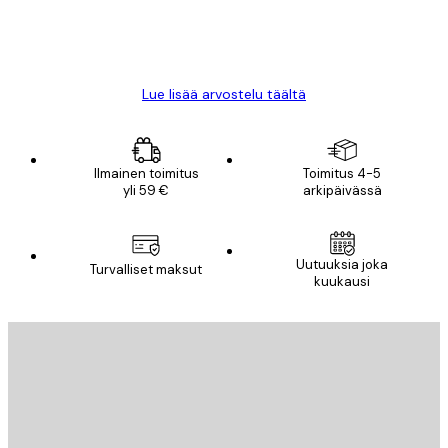
18 touko
Mika S
Lue lisää arvostelu täältä
Ilmainen toimitus
Toimitus 4-5
yli 59 €
arkipäivässä
Uutuuksia joka
Turvalliset maksut
kuukausi
Sähköposti