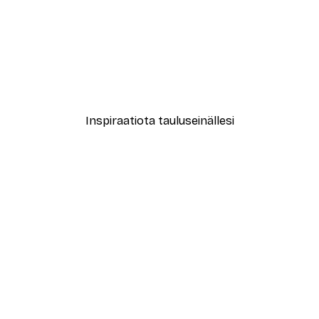
-40%*
New York City Juliste
Alkaen 7,77 €
12,95 €
Inspiraatiota tauluseinällesi