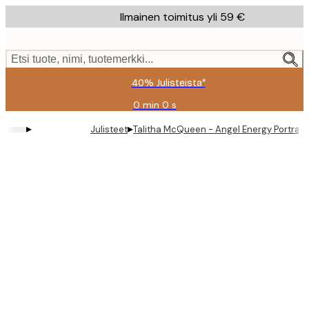
Skip
Ilmainen toimitus yli 59 €
to
main
content.
Etsi tuote, nimi, tuotemerkki...
40% Julisteista*
0 min
0 s
Voimassa
asti:
▸
▸
Julisteet
Talitha McQueen - Angel Energy Portrait 
2026-
08-
09