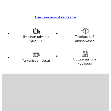
18 touko
Mika S
Lue lisää arvostelu täältä
Ilmainen toimitus
Toimitus 4-5
yli 59 €
arkipäivässä
Uutuuksia joka
Turvalliset maksut
kuukausi
Sähköposti
LÄHETÄ