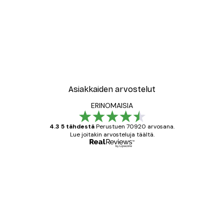
Asiakkaiden arvostelut
ERINOMAISIA
4.3 5 tähdestä
Perustuen 70920 arvosana.
Lue joitakin arvosteluja täältä.
Varmennettu ostaja
asiakkaiden
arvostelut
All good alweys