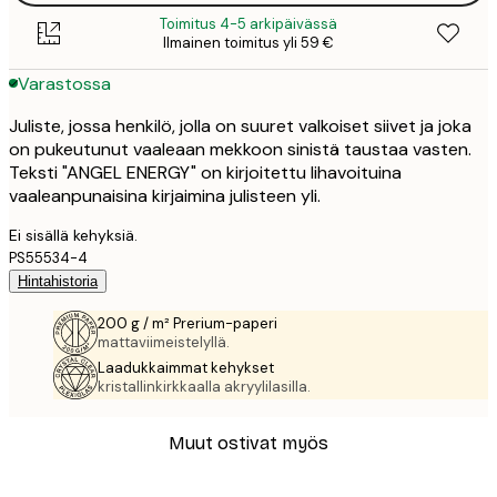
Toimitus 4-5 arkipäivässä
Ilmainen toimitus yli 59 €
Varastossa
Juliste, jossa henkilö, jolla on suuret valkoiset siivet ja joka
on pukeutunut vaaleaan mekkoon sinistä taustaa vasten.
Teksti "ANGEL ENERGY" on kirjoitettu lihavoituina
vaaleanpunaisina kirjaimina julisteen yli.
Ei sisällä kehyksiä.
PS55534-4
Hintahistoria
200 g / m² Prerium-paperi
mattaviimeistelyllä.
Laadukkaimmat kehykset
kristallinkirkkaalla akryylilasilla.
Muut ostivat myös