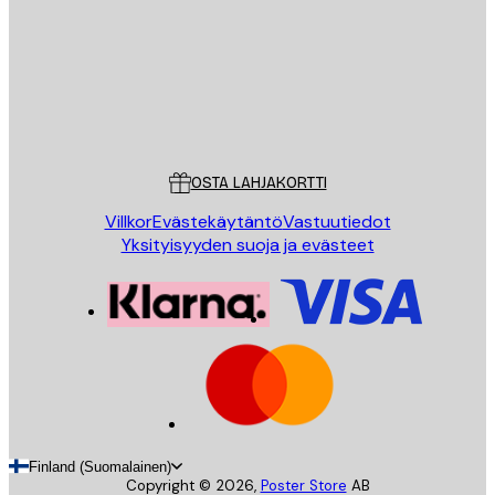
Store
Poster Store
Asiakaspalvelu
OSTA LAHJAKORTTI
Villkor
Evästekäytäntö
Vastuutiedot
Yksityisyyden suoja ja evästeet
Finland (Suomalainen)
Copyright ©
2026
,
Poster Store
AB