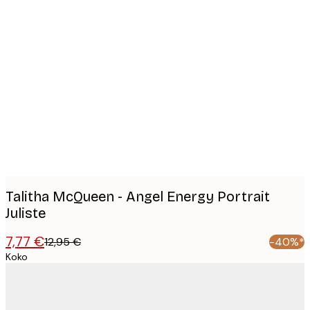
Product
images
Talitha McQueen - Angel Energy Portrait
Juliste
7,77 €
12,95 €
-40%*
Koko