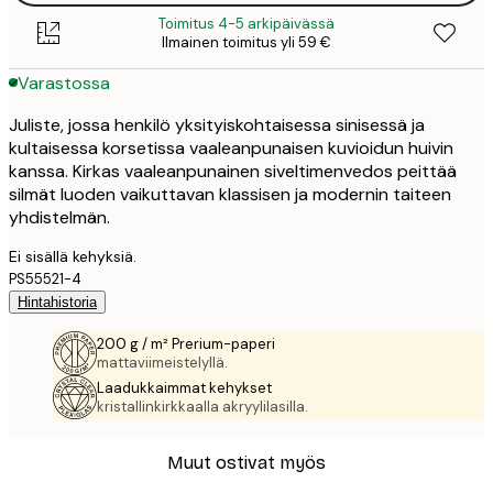
Toimitus 4-5 arkipäivässä
Ilmainen toimitus yli 59 €
Varastossa
Juliste, jossa henkilö yksityiskohtaisessa sinisessä ja
kultaisessa korsetissa vaaleanpunaisen kuvioidun huivin
kanssa. Kirkas vaaleanpunainen siveltimenvedos peittää
silmät luoden vaikuttavan klassisen ja modernin taiteen
yhdistelmän.
Ei sisällä kehyksiä.
PS55521-4
Hintahistoria
200 g / m² Prerium-paperi
mattaviimeistelyllä.
Laadukkaimmat kehykset
kristallinkirkkaalla akryylilasilla.
Muut ostivat myös