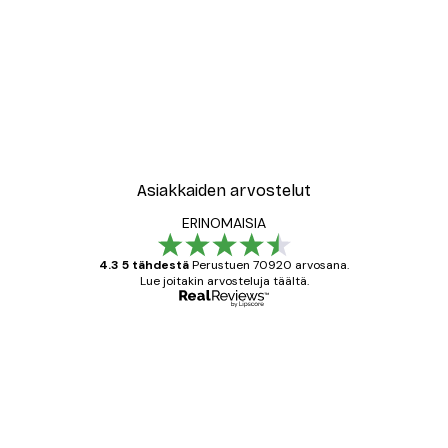
-40%*
New York City Juliste
Alkaen 7,77 €
12,95 €
Asiakkaiden arvostelut
ERINOMAISIA
4.3 5 tähdestä
Perustuen 70920 arvosana.
Lue joitakin arvosteluja täältä.
Varmennettu ostaja
asiakkaiden
arvostelut
All good alweys