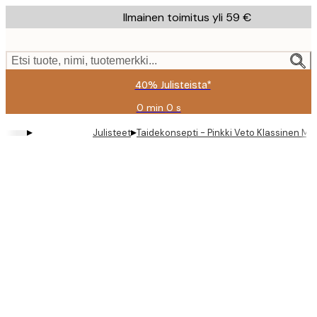
Skip
Ilmainen toimitus yli 59 €
to
main
content.
Etsi tuote, nimi, tuotemerkki...
40% Julisteista*
0 min
0 s
Voimassa
asti:
▸
▸
Julisteet
Taidekonsepti - Pinkki Veto Klassinen Mu
2026-
08-
09