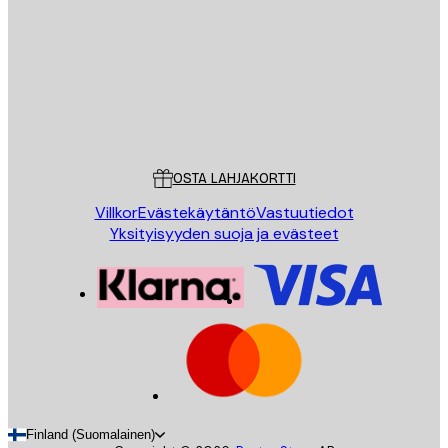
LÄHETÄ
Store
Poster Store
Asiakaspalvelu
OSTA LAHJAKORTTI
Villkor
Evästekäytäntö
Vastuutiedot
Yksityisyyden suoja ja evästeet
Finland (Suomalainen)