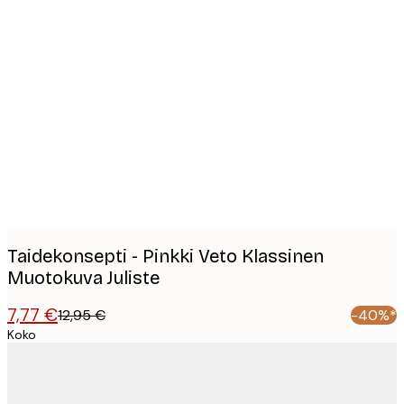
Product
images
Taidekonsepti - Pinkki Veto Klassinen
Muotokuva Juliste
7,77 €
12,95 €
-40%*
Koko