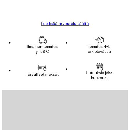
18 touko
Mika S
Lue lisää arvostelu täältä
Ilmainen toimitus
Toimitus 4-5
yli 59 €
arkipäivässä
Uutuuksia joka
Turvalliset maksut
kuukausi
Sähköposti