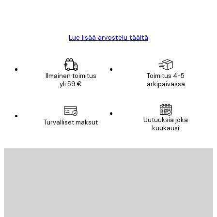
18 touko
Mika S
Lue lisää arvostelu täältä
Ilmainen toimitus
Toimitus 4-5
yli 59 €
arkipäivässä
Uutuuksia joka
Turvalliset maksut
kuukausi
Sähköposti