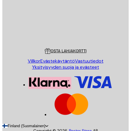
LÄHETÄ
Store
Poster Store
Asiakaspalvelu
OSTA LAHJAKORTTI
Villkor
Evästekäytäntö
Vastuutiedot
Yksityisyyden suoja ja evästeet
Finland (Suomalainen)
Copyright ©
2026
,
Poster Store
AB