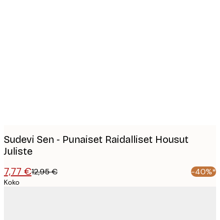
Product
images
Sudevi Sen - Punaiset Raidalliset Housut
Juliste
7,77 €
12,95 €
-40%*
Koko