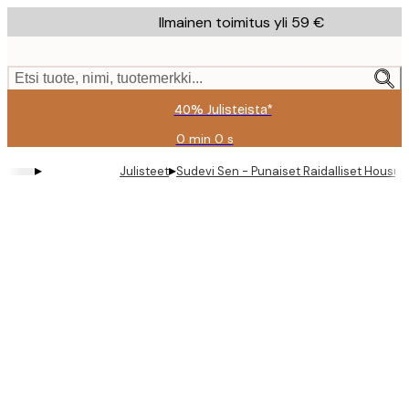
Skip
Ilmainen toimitus yli 59 €
to
main
content.
Etsi tuote, nimi, tuotemerkki...
40% Julisteista*
0 min
0 s
Voimassa
asti:
▸
▸
Julisteet
Sudevi Sen - Punaiset Raidalliset Housut 
2026-
08-
09