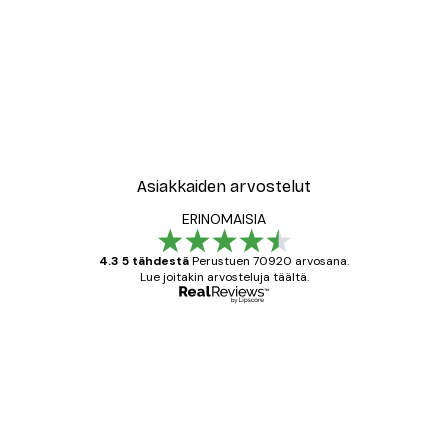
Asiakkaiden arvostelut
ERINOMAISIA
4.3 5 tähdestä
Perustuen 70920 arvosana.
Lue joitakin arvosteluja täältä.
Varmennettu ostaja
asiakkaiden
arvostelut
All good alweys