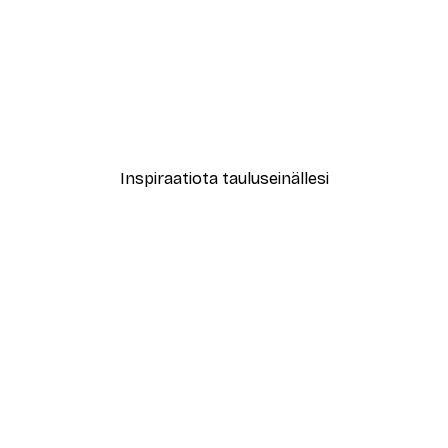
-40%*
isät Violetit Banaanit Juliste
Elena Ristova - Leikkisä B
Alkaen 7,77 €
12,95 €
Inspiraatiota tauluseinällesi