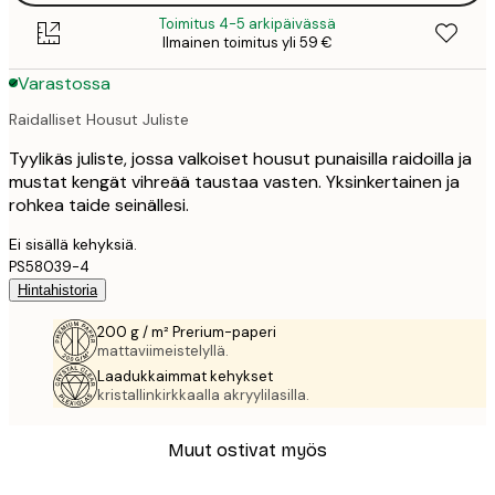
Toimitus 4-5 arkipäivässä
Ilmainen toimitus yli 59 €
Varastossa
Raidalliset Housut Juliste
Tyylikäs juliste, jossa valkoiset housut punaisilla raidoilla ja
mustat kengät vihreää taustaa vasten. Yksinkertainen ja
rohkea taide seinällesi.
Ei sisällä kehyksiä.
PS58039-4
Hintahistoria
200 g / m² Prerium-paperi
mattaviimeistelyllä.
Laadukkaimmat kehykset
kristallinkirkkaalla akryylilasilla.
Muut ostivat myös